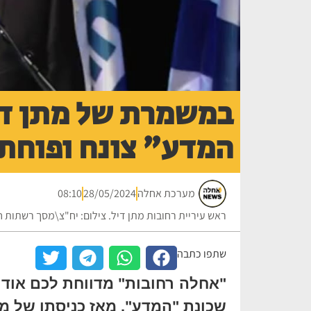
במשמרת של מתן די
המדע" צונח ופוחת
מערכת אחלה
28/05/2024
08:10
ראש עיריית רחובות מתן דיל. צילום: יח"צ\מסך רשתות 
שתפו כתבה
"אחלה רחובות" מדווחת לכם אודו
שכונת "המדע". מאז כניסתו של מת