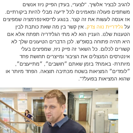
יב לבציר אלשיך. "לצערי, בעידן הפייק ניוז אנשים
פים פעולה ומאמינים לכל ידיעה מבלי להיות ביקורתיים.
אנסה לעשות את זה קצר. בנוגע לדיסאינפרמציה שמפיצים
גלידריית נווה צדק
. אין קשר בין מה שאת כותבת לבין
נות שלנו. העניין הוא לא מתי הגלידריה תפתח אלא אם
 תהיה פתוחה בסופ"ש. לכן הדברים הטיעונים שלך לא
רים לכלום. כל השאר זה פייק ניוז, שמפיצים בעלי
טרסים המנצלים את הציבור ומייצרים תחושת פחד
תרת- באמת? בזמן שאתם ״חושבים״, ״מתייעצים״,
מדים״ המציאות בשטח מכתיבה תוצאה. הפחד מיותר או
א המציאות בפועל?".