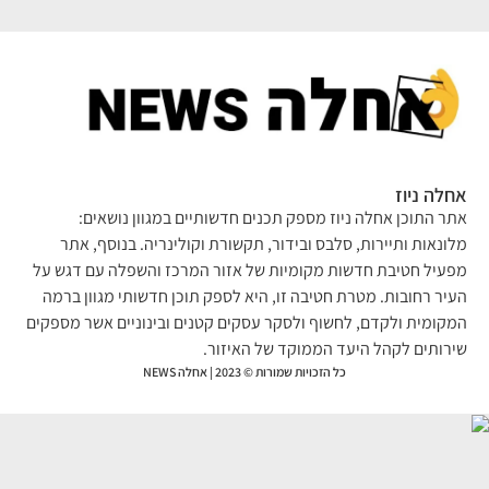
לה ניוז
ר התוכן אחלה ניוז מספק תכנים חדשותיים במגוון נושאים:
ונאות ותיירות, סלבס ובידור, תקשורת וקולינריה. בנוסף, אתר
עיל חטיבת חדשות מקומיות של אזור המרכז והשפלה עם דגש על
יר רחובות. מטרת חטיבה זו, היא לספק תוכן חדשותי מגוון ברמה
קומית ולקדם, לחשוף ולסקר עסקים קטנים ובינוניים אשר מספקים
רותים לקהל היעד הממוקד של האיזור.
כל הזכויות שמורות © 2023 | אחלה NEWS