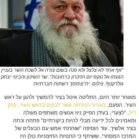
"אף אחד לא צלצל ולא פנה בשום צורה אל לשכת השר בעניין
הגעתו אל טקס יום הזיכרון ברחובות". שר השיכון והבינוי יצחק
גולדקנוףֿ. צילום: יח"צ\מסך רשתות חברתיות
חר יותר היום, החליטה איטל בציר להמשיך ולהגן על ראש
ר. הפעם,
בענייני ההדתה אשר דבקים בראש העיר, מתן
. "לצערי, בעידן הפייק ניוז אנשים משתפים פעולה
מינים לכל ידיעה מבלי להיות ביקורתיים" פתחה וכתה
ר אלשיך. עוד הוסיפה "שוחחתי אמש עם הבעלים של
כז המסחרי, ששיתף כי החנויות החיצוניות כולן היו