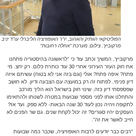
הפוליטיקאי הוותיק והאהוב, יו"ר האופוזיציה הליברלי עו"ד יניב
מרקוביץ'. צילום: מערכת "אחלה רחובות"
וביץ', המשיך וכתב עוד כי "לראשונה בהיסטוריה פתחנו
את חוק העזר העירוני אחרי 30 עוד כותרת כלום. רק יחצ. מי
? איפה פתח? אולי (וגם בזה אני לא בטוח) עשיתם איזה
ן פנימי. לפתוח זה רק במועצה עם הצבעה ודיון. לא חושב
פסתי דיון כזה. שינוי חוק בישראל הוא הליך מורכב
חלנו אותו לפני מספר שבועות במטרה לשנותו ולהתאימו
לתקופה ויהיה נכון לעוד 30 שנה הבאות- ללא ספק. ועד אז?
קים יהיו סגורים? זה יכול לקחת שנים. גם שר הפנים לא
ב לאשר את זה".
ים כבר יודעים לרבות האופוזיציה, שכבר כמה שבועות