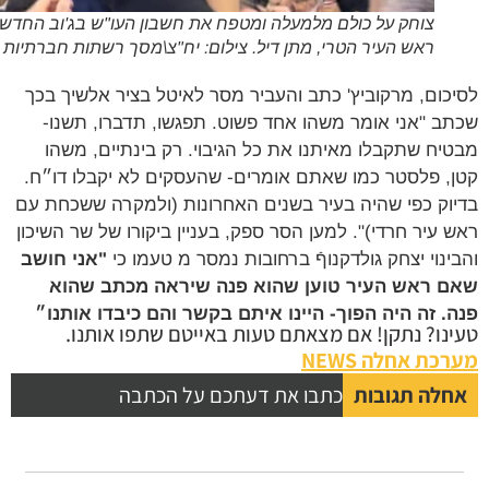
צוחק על כולם מלמעלה ומטפח את חשבון העו"ש בג'וב החדש,
ראש העיר הטרי, מתן דיל. צילום: יח"צ\מסך רשתות חברתיות
כום, מרקוביץ' כתב והעביר מסר לאיטל בציר אלשיך בכך
ב "אני אומר משהו אחד פשוט. תפגשו, תדברו, תשנו-
יח שתקבלו מאיתנו את כל הגיבוי. רק בינתיים, משהו
, פלסטר כמו שאתם אומרים- שהעסקים לא יקבלו דו״ח.
וק כפי שהיה בעיר בשנים האחרונות (ולמקרה ששכחת עם
 עיר חרדי)". למען הסר ספק, בעניין ביקורו של שר השיכון
ינוי יצחק גולדקנוףֿ ברחובות נמסר מ טעמו כי
"אני חושב
 ראש העיר טוען שהוא פנה שיראה מכתב שהוא
. זה היה הפוך- היינו איתם בקשר והם כיבדו אותנו״
נו? נתקן! אם מצאתם טעות באייטם שתפו אותנו.
כת אחלה NEWS
לה תגובות
כתבו את דעתכם על הכתבה