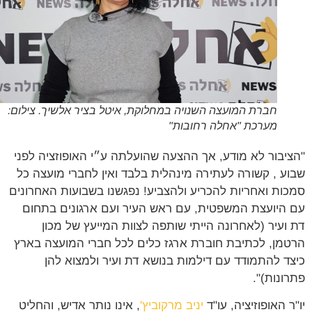
חברת המועצה השנויה במחלוקת, איטל בציר אלשיך. צילום:
מערכת "אחלה רחובות"
יבור לא מודע, אך ההצעה שהועלתה ע״י האופוזציה לפני
ע , קשורה לעתירה מינהלית בלבד ואין לחברי מועצה כל
ות ואחריות להכריע ולהצביע! נפגשנו בשבועות האחרונים
היועצת המשפטית, עם ראש העיר ועם ארגונים בתחום
ועיר (לאחרונה הייתי שותפה לצוות המייעץ של מכון
מן, לכתיבת חוברת ארגז כלים לכל חברי המועצה בארץ
ד להתמודד עם דילמות בנושא דת ועיר ולמצוא להן
ונות)".
ר האופוזיציה, עו"ד
יניב מרקוביץ'
, אינו נותר אדיש, והחליט