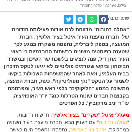
לום: מערכת "אחלה רחובות"
ו כתבה
לה רחובות" מדווחת לכם אודות פעילותה הזדונית
חברת מועצת העיר איטל בציר אלשיך. חברת
עצה, בספק ליברלית, נתפסה משקרת בנוגע לכך
נה בפוסטים משונים ברשתות החברתיות כי ראש
ר מתן דיל, פנה לנציגים בלשכת שר השיכון ובמשרד
טחון וביקש שגורמים פוליטיים לא יגיעו לטקס הזיכרון
ת העלמין, וזאת לאחר שהמשפחות השכולות ביקשו
ור על הטקס "נקי מפוליטיקה". כעת, חברת המעצה,
יכה במסע "הליקוקים" כלפי ראש העיר, ומפרסמת
וצות חברים שונות הטרלות כנגד יו"ר האופוזיציה,
ד יניב מרקוביץ'. כל הפרטים
לי איטל "שקרים" בציר אלשיך.
חדשות רחובות,
לה רחובות
" עם העניין הבא. חברת מועצת העיר השנויה
לוקת,
איטל בציר אלשיך
, נתפסה ונחשפה היום כאשר