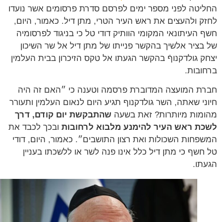
יטה לפני מספר ימים לפרסם סדרת פרסומים אשר נועדו
ק ולהעצים את ראש העיר הטרי, מתן דיל. כאמור, היום,
 העיתונאי המקומי הוותיק דודי טל כי בניגוד לפרסומיה
בציר אלשיך בהקשר פנייתו של מתן דיל אל שר השיכון
ק גולדקנוףֿ בהקשר הגעתו אל טקס הזיכרון בבית העלמין
ובות.
ת המועצה המדוברת פרסמה וטענה כי ״האם זה היה
ני שאתה, השר גולדקנוף תגיע היום לנאום העלמין ותעורר
מות מיותרות? זאת בשעה
שהתבקשת יום קודם, דרך
ת ראש העיר להימנע מלבוא לרחובות
ובכך לכבד את
פחות השכולות ואת רצון התושבים״. כאמור, היום, דודי
חשף כי מתן דיל כלל אינו פנה לשר או ללשכתו בעניין
תו.