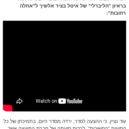
יון "הליברלי" של איטל בציר אלשיך ל"אחלה
בות":
 נציין, כי ההצעה לסדר, ירדה מסדר היום, בתמיכתן של כל
עות "החשוכות", לרבות סיעתה של חברת המועצה אשר