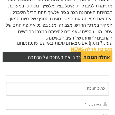
ימרת לליברליות, איטל בציר אלשייך. נזכיר כי במערכת
ירות האחרונה רצה בציר אלשיך תחת הדגל הליברלי,
 זאת מנציחה את המשך סגירת הסניף של רשת המזון
יר במרכז החדש. מצב זה ימנע בפועל את פתיחתם של
י מזון נוספים שאמורים להיפתח במרכז בחודשים
ובים לרווחתו של הציבור בשכונה.
נו? נתקן! אם מצאתם טעות באייטם שתפו אותנו.
כת אחלה NEWS
לה תגובות
כתבו את דעתכם על הכתבה
השם
שלך*
אימייל