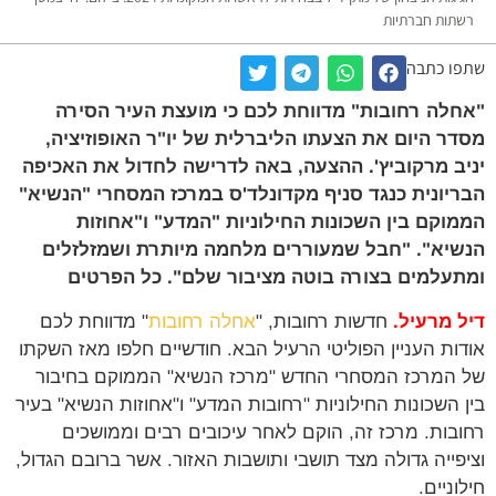
תות חברתיות
ו כתבה
לה רחובות" מדווחת לכם כי מועצת העיר הסירה
ר היום את הצעתו הליברלית של יו"ר האופוזיציה,
ב מרקוביץ'. ההצעה, באה לדרישה לחדול את האכיפה
יונית כנגד סניף מקדונלד'ס במרכז המסחרי "הנשיא"
וקם בין השכונות החילוניות "המדע" ו"אחוזות
יא". "חבל שמעוררים מלחמה מיותרת ושמזלזלים
עלמים בצורה בוטה מציבור שלם". כל הפרטים
 מרעיל.
חדשות רחובות, "
אחלה רחובות
" מדווחת לכם
ות העניין הפוליטי הרעיל הבא. חודשיים חלפו מאז השקתו
המרכז המסחרי החדש "מרכז הנשיא" הממוקם בחיבור
 השכונות החילוניות "רחובות המדע" ו"אחוזות הנשיא" בעיר
בות. מרכז זה, הוקם לאחר עיכובים רבים וממושכים
פייה גדולה מצד תושבי ותושבות האזור. אשר ברובם הגדול,
וניים.