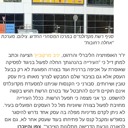
סניף רשת מקדולנד'ס במרכז המסחרי החדש. צילום: מערכת
"אחלה רחובות"
ר האופוזיציה הליברלי והרהוט,
יניב מרקוביץ'
הציעה וכתב
ן דיל כי "העירייה בהנהגתך החלה לפעול בניגוד לפסיקה
סרת על אכיפה בררנית ועוד בצורה הפוגעת לא רק בבעל
ק אלא גם בציבור שלם המבקש לצרוך מאותו בית עסק
ין ושירותים. סבורני כי הקנסות שניתנו למסעדת מקדונלדס
ם חוקיים ודינם להתבטל עוד בטרם הרשת תגיש בקשה
שפט. כך אני מצפה כי תפעל הרשות. ככלל העירייה
יבת לפעול בצורה שיווניות מול כל העסקים הפועלים בעיר.
ניתן לקדם מדיניות מפלה בה עסק אחד נדרש להיסגר
פ"ש ומקבל קנס על פתיחתו בעוד שעסק אחר לא, גם אם
ורה נובעת הדרישה מתלונות הציבור".
צפו והיזכרו