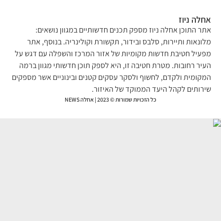
לה ניוז
ר התוכן אחלה ניוז מספק תכנים חדשותיים במגוון נושאים:
ונאות ותיירות, סלבס ובידור, תקשורת וקולינריה. בנוסף, אתר
עיל חטיבת חדשות מקומיות של אזור המרכז והשפלה עם דגש על
יר רחובות. מטרת חטיבה זו, היא לספק תוכן חדשותי מגוון ברמה
קומית ולקדם, לחשוף ולסקר עסקים קטנים ובינוניים אשר מספקים
רותים לקהל היעד הממוקד של האיזור.
כל הזכויות שמורות © 2023 | אחלה NEWS