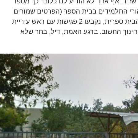
ז"ר. אף אחד לא הודיע לנו כלום" כך מספר
רי התלמידים בבית הספר (הפרטים שמורים
במערכת). נציין כי להנהגת ההורים הבית ספרית, נקבעו 2 פגישות עם ראש עיריית
חינוך החשוב. ברגע האמת, דיל, בחר שלא