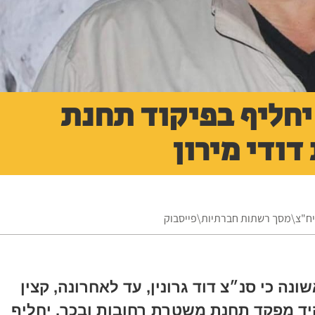
 יחליף בפיקוד תחנת
ודי מירון
 יח"צ\מסך רשתות חברתיות\פייסבוק
ה כי סנ״צ דוד גרונין, עד לאחרונה, קצין
יד מפקד תחנת משטרת רחובות ובכך, יחליף