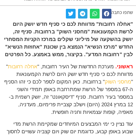
ו כתבה
לה רחובות" מדווחת לכם כי סניף חדש יושק היום
ת הקמעונאות "מחסני השוק" ברחובות. סניף זה,
ק בהשקעה של מיליוני שקלים במרכז הקניות המסחרי
ש "מרכז הנשיא" הנמצא בין שכונת "אחוזות הנשיא"
ן "רחובות המדע". בקיצור, ממש באמצע. כל הפרטים
וני.
מערכת החדשות של העיר רחובות, "
אחלה רחובות
"
וחת לכם כי סניף חדש יושק היום לרשת הקמעונאות
סני השוק
" ברחובות. כאן המקום לספר לכם כי זהו הסניף
ה-67 במספר של הרשת שמתרחבת באופן תמידי והשני
פר בעיר רחובות. סניף "דיסקאונט" זה, יושק רשמית ב-
12 במרץ 2024 (היום) וישלב קצביית פרימיום, מעדניה,
יה, קופות עצמאיות וחניה חופשית.
 נציין כי ימי המבצעים המיוחדים שמקיימת הרשת מדי
ע באופן קבוע, כדוגמת יום שוק ויום קצביה עשויים לחסוך