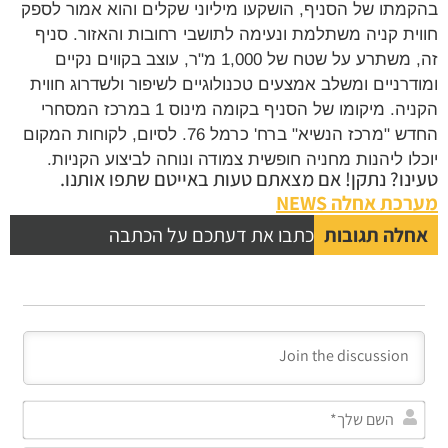
מתו של הסניף, הושקעו מיליוני שקלים והוא אמור לספק
ית קניה משתלמת ונעימה לתושבי רחובות והאזור. סניף
זה, משתרע על שטח של 1,000 מ"ר, עוצב בקווים נקיים
דרניים ומשלב אמצעים טכנולוגיים לשיפור ולשדרוג חווית
הקניה. מיקומו של הסניף בקומה מינוס 1 במרכז המסחרי
החדש "מרכז הנשיא" ברח' כרמל 76. לסיום, לקוחות המקום
לו ליהנות מחניה חופשית צמודה ונוחה לביצוע הקניות.
נו? נתקן! אם מצאתם טעות באייטם שתפו אותנו.
כת אחלה NEWS
לה תגובות
כתבו את דעתכם על הכתבה
השם
שלך*