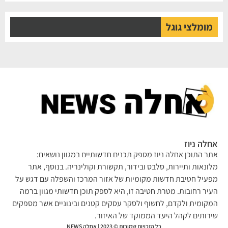
מומלצי גוגל
לה ניוז
ר התוכן אחלה ניוז מספק תכנים חדשותיים במגוון נושאים:
ונאות ותיירות, סלבס ובידור, תקשורת וקולינריה. בנוסף, אתר
עיל חטיבת חדשות מקומיות של אזור המרכז והשפלה עם דגש על
יר רחובות. מטרת חטיבה זו, היא לספק תוכן חדשותי מגוון ברמה
קומית ולקדם, לחשוף ולסקר עסקים קטנים ובינוניים אשר מספקים
רותים לקהל היעד הממוקד של האיזור.
כל הזכויות שמורות © 2023 | אחלה NEWS