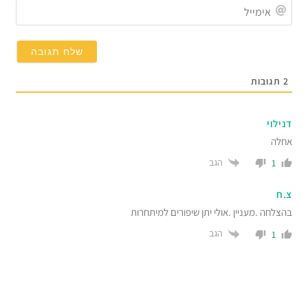
אימייל
תגובות
ילוי
חלה
הגב
1
.ח
צלחה .מעניין .אולי יתן שיפורים למיתחרות
הגב
1