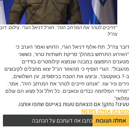
"חייבים לטהר את המרחב הזה". תא"ל דניאל הגרי. צילום: דובר
צה"ל
ר צה"ל, תת-אלוף דניאל הגרי, הדגיש ואמר הערב כי
ירוע התרחש במהלך סריקת תשתיות טרור, כששני
נים התפוצצו במבנה שנמצא קילומטרים בודדים
בול". הגרי הוסיף כי מהאזור הנ"ל יצאו מחבלים לקיבוצים
ב-7 באוקטובר, וביצעו את הטבח בכיסופים, עין השלושים,
ים וניר עוז. "אנחנו חייבים לטהר את המרחב הזה", אמר.
ירי המלחמה כבדים וכואבים. כל חלל וכל פצוע הם עולם
ואו".
נו? נתקן! אם מצאתם טעות באייטם שתפו אותנו.
כת אחלה NEWS
לה תגובות
כתבו את דעתכם על הכתבה