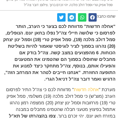
ל אפיק טרי וסמל דולב מלכה. יהי זכרם ברוך. צילום: דובר צה"ל
ו כתבה
לה חדשות" מדווחת לכם בצער כי הערב, הותר
סום כי שלושה חיילי צה"ל נפלו בחאן יונס. הנופלים,
סמל דולב מלכה (19), סמל אפיק טרי (19) וסמל ינון יצחק
(20) נהרגו בסמוך לציר לוגיסטי שאמור להיות בשליטת
הכוחות. 6 מהפצועים במצב קשה. צה"ל בודק אם
לים שחוסלו בסמוך הם שהטמינו את המטענים
עילו אותם, בנוסף, צה"ל מתחקר כיצד למנוע את
פעה החוזרת. "אנחנו חייבים לטהר את המרחב הזה",
יש ואמר דובר צה"ל דניאל הגרי.
כת "
אחלה חדשות
" מדווחת לכם כי צה"ל התיר לפרסום
הערב (מוצ"ש) כי סמל דולב מלכה (19) משלומי, סמל אפיק
טרי (19) מרחובות וסמל ינון יצחק (20) ממצפה רמון נהרגו
ול בפיצוץ מטעני חבלה שהטמינו מחבלים במבנה
רח חאן יונס. יהי זכרם ברוך.
צפו בהצהרתו של תא"ל