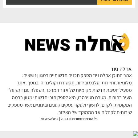
לה ניוז
ר התוכן אחלה ניוז מספק תכנים חדשותיים במגוון נושאים:
ונאות ותיירות, סלבס ובידור, תקשורת וקולינריה. בנוסף, אתר
עיל חטיבת חדשות מקומיות של אזור המרכז והשפלה עם דגש על
יר רחובות. מטרת חטיבה זו, היא לספק תוכן חדשותי מגוון ברמה
קומית ולקדם, לחשוף ולסקר עסקים קטנים ובינוניים אשר מספקים
רותים לקהל היעד הממוקד של האיזור.
כל הזכויות שמורות © 2023 | אחלה NEWS