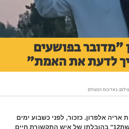
 "מדובר בפושעים
יך לדעת את האמת"
צילום: באדיבות המצולם
אריה אלפרון. כזכור, לפני כשבוע ימים
שודרה תכנית "חשיפה" בערוץ "קשת12" בהובלתו של איש התקשורת חיים