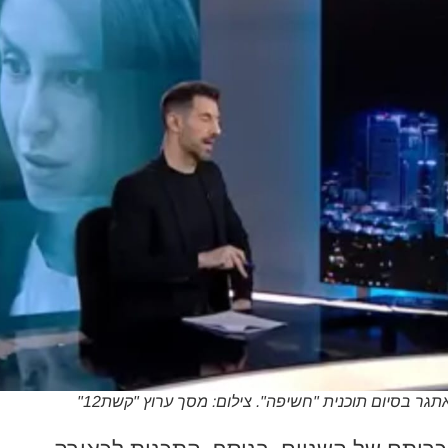
תגר בסיום תוכנית "חשיפה". צילום: מסך ערוץ "קשת12"