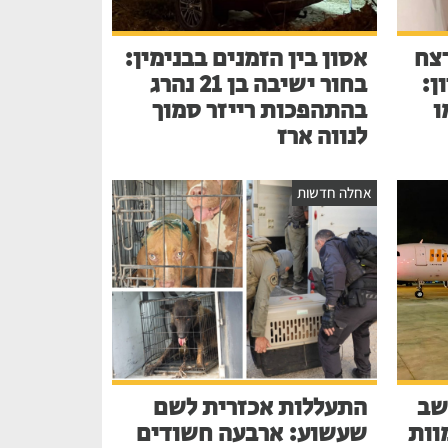
צח
אסון בין הזמנים בבנימין:
ן:
בחור ישיבה בן 21 נהרג
ו
בהתהפכות רייזר סמוך
לנווה ארז
אחלה חדשות
שב
התעללות אכזרית לשם
בע למוות
שעשוע: ארבעה חשודים