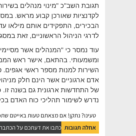
תגובת השב"כ "מינוי מנהלים בשירו
לקדנציות שאורכן קבוע מראש. במסגר
הבכירים, התפקידים אותם מילאו עד
לדרגי הניהול הראשוניים, זאת במס
עוד נמסר כי "המנהלים אשר מסיימי
ומשמעותי. בהתאם, אישר ראש הממש
השירות למנות מספר ראשי אגפים. ס
אדם ארגוניים אשר הינם חלק מניהול 
של התחדשות ארגונית גם בשנה זו. כ
נדרש לשימור תהליכי כוח האדם בכל 
טעינו? נתקן! אם מצאתם טעות באייטם שתפו
אחלה תגובות
כתבו את דעתכם על הכתבה