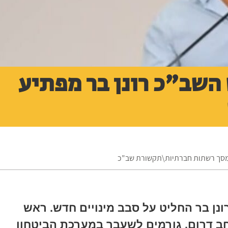
השב"כ רונן בר מפתיע
צ\מסך רשתות חברתיות\תקשורת שב"כ
נן בר החליט על סבב מינויים חדש. ראש
חב דרום. גורמים לשעבר במערכת הביטחון