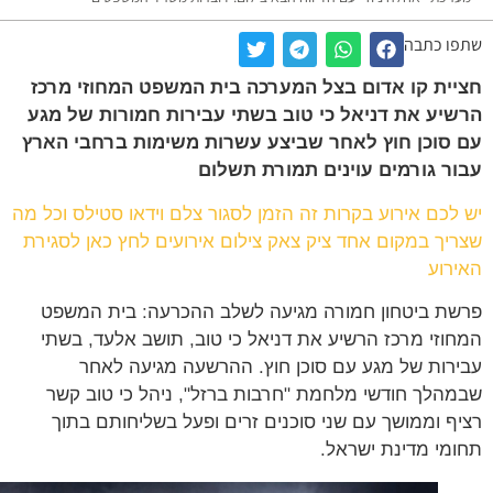
ו כתבה
ית קו אדום בצל המערכה בית המשפט המחוזי מרכז
יע את דניאל כי טוב בשתי עבירות חמורות של מגע
סוכן חוץ לאחר שביצע עשרות משימות ברחבי הארץ
ר גורמים עוינים תמורת תשלום
לכם אירוע בקרות זה הזמן לסגור צלם וידאו סטילס וכל מה
יך במקום אחד ציק צאק צילום אירועים לחץ כאן לסגירת
רוע
ת ביטחון חמורה מגיעה לשלב ההכרעה: בית המשפט
וזי מרכז הרשיע את דניאל כי טוב, תושב אלעד, בשתי
רות של מגע עם סוכן חוץ. ההרשעה מגיעה לאחר
הלך חודשי מלחמת "חרבות ברזל", ניהל כי טוב קשר
ף וממושך עם שני סוכנים זרים ופעל בשליחותם בתוך
מי מדינת ישראל.