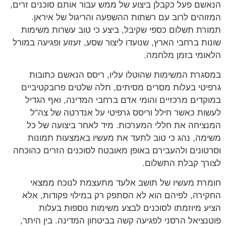
שם פעל כקבלן ביצוע של ממש עבור אותם סוכנים זרים,
והים לרוב עם רשתות ההשפעה והריגול של איראן.
רת תשלום כספי שקיבל, ביצע כי טוב עשרות משימות
ות ברחבי הארץ, שנועדו ליצור שסע, זעזוע ופגיעה במורל
ומי בזמן מלחמה.
גרת המשימות שהוטלו עליו, ריסס הנאשם כתובות
יטי בעלות מסרים מסיתים, תלה שלטים פרובקטיביים
קדים מרכזיים והומי אדם ברחבי המדינה, ואף הגדיל
ות כאשר חילל וריסס גרפיטי על אנדרטה של צה"ל
ציחה את חללי המערכות. מיד לאחר ביצועה של כל
מה, נהג כי טוב לתעד את מעשיו באמצעות תמונות
טונים ולהעבירם באופן מאובטח לסוכנים הזרים כהוכחה
רך קבלת התשלום.
רת מעשיו של תושב אלעד מתעצמת לנוכח ממצאי
ירה, לפיהם הוא לא הסתפק רק במילוי פקודות, אלא
ע מיוזמתו לסוכנים לבצע משימות נוספות בעלות
נציאל הרסני לפגיעה קשה בביטחון המדינה. בין היתר,