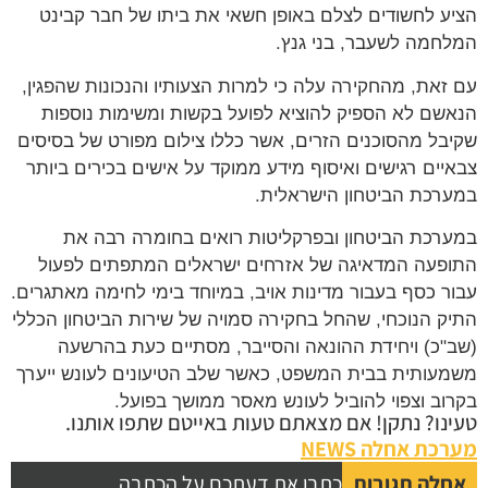
ע לחשודים לצלם באופן חשאי את ביתו של חבר קבינט
חמה לשעבר, בני גנץ.
זאת, מהחקירה עלה כי למרות הצעותיו והנכונות שהפגין,
שם לא הספיק להוציא לפועל בקשות ומשימות נוספות
בל מהסוכנים הזרים, אשר כללו צילום מפורט של בסיסים
יים רגישים ואיסוף מידע ממוקד על אישים בכירים ביותר
רכת הביטחון הישראלית.
רכת הביטחון ובפרקליטות רואים בחומרה רבה את
פעה המדאיגה של אזרחים ישראלים המתפתים לפעול
ר כסף בעבור מדינות אויב, במיוחד בימי לחימה מאתגרים.
ק הנוכחי, שהחל בחקירה סמויה של שירות הביטחון הכללי
"כ) ויחידת ההונאה והסייבר, מסתיים כעת בהרשעה
עותית בבית המשפט, כאשר שלב הטיעונים לעונש ייערך
וב וצפוי להוביל לעונש מאסר ממושך בפועל.
נו? נתקן! אם מצאתם טעות באייטם שתפו אותנו.
כת אחלה NEWS
לה תגובות
כתבו את דעתכם על הכתבה