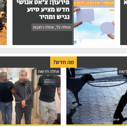
א
פירעון: צ'אט אנושי
חדש מציע סיוע
נגיש ומהיר
אחלה TV
,
אחלה רחובות
מה חדש?
שות
אחלה חדשות