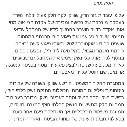
המשפטים
פי עובדות גזר הדין, שוויקי לקח חלק פעיל ובלתי נפרד
קה מורכבת של רכישה ומכירה של אקדח חצי-אוטומטי.
ו אקדח בדיוק הועבר בהמשך לידיו של המחבל עודאי
מי, אשר ביצע עמו את פיגוע הירי הרצחני במחסום
שועפט בחודש אוקטובר 2022. באותו פיגוע קשה נרצחה
מת משמר הגבול, סמל נועה לזר ז"ל, ונפצעו נוספים.
סף לכך, אותו כלי נשק שימש את המחבל גם שבועיים
ר מכן, בעת שניסה לבצע פיגוע ירי נוסף בכניסה למעלה
מים, שם חוסל על ידי מאבטחים.
גרת ההליך המשפטי, הורשע שוויקי בשורה של עבירות
חוניות ופליליות חמורות, הכוללות החזקת נשק בלתי חוקי,
שת נשק, סחר בנשק וסחר באביזרי נשק. מדובר בעבירות
וות חלק מתעשיית הנשק הבלתי חוקי במזרח ירושלים,
זנת משיקולים כלכליים אך משתלבת פעם אחר פעם
ילות חבלנית עוינת נגד כוחות הביטחון ואזרחי המדינה.