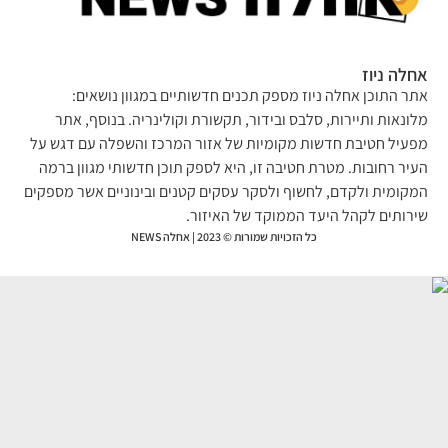
לה ניוז
ר התוכן אחלה ניוז מספק תכנים חדשותיים במגוון נושאים:
ונאות ותיירות, סלבס ובידור, תקשורת וקולינריה. בנוסף, אתר
עיל חטיבת חדשות מקומיות של אזור המרכז והשפלה עם דגש על
יר רחובות. מטרת חטיבה זו, היא לספק תוכן חדשותי מגוון ברמה
קומית ולקדם, לחשוף ולסקר עסקים קטנים ובינוניים אשר מספקים
רותים לקהל היעד הממוקד של האיזור.
כל הזכויות שמורות © 2023 | אחלה NEWS