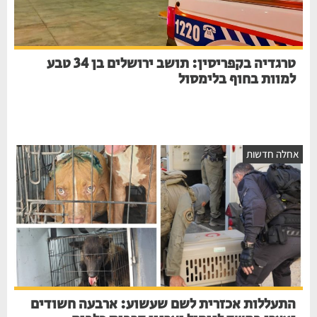
טרגדיה בקפריסין: תושב ירושלים בן 34 טבע
למוות בחוף בלימסול
חלה חדשות
התעללות אכזרית לשם שעשוע: ארבעה חשודים