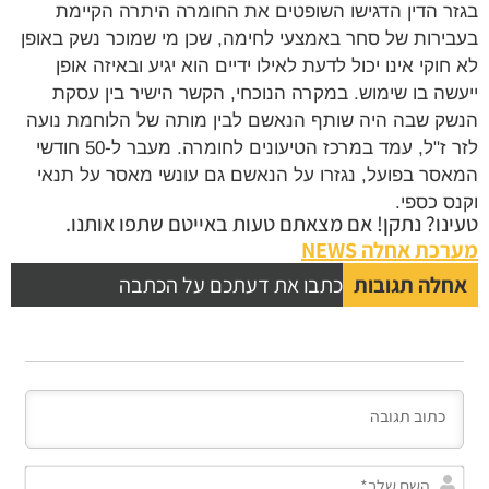
ר הדין הדגישו השופטים את החומרה היתרה הקיימת
ירות של סחר באמצעי לחימה, שכן מי שמוכר נשק באופן
חוקי אינו יכול לדעת לאילו ידיים הוא יגיע ובאיזה אופן
שה בו שימוש. במקרה הנוכחי, הקשר הישיר בין עסקת
ק שבה היה שותף הנאשם לבין מותה של הלוחמת נועה
לזר ז"ל, עמד במרכז הטיעונים לחומרה. מעבר ל-50 חודשי
סר בפועל, נגזרו על הנאשם גם עונשי מאסר על תנאי
ס כספי.
נו? נתקן! אם מצאתם טעות באייטם שתפו אותנו.
כת אחלה NEWS
לה תגובות
כתבו את דעתכם על הכתבה
השם