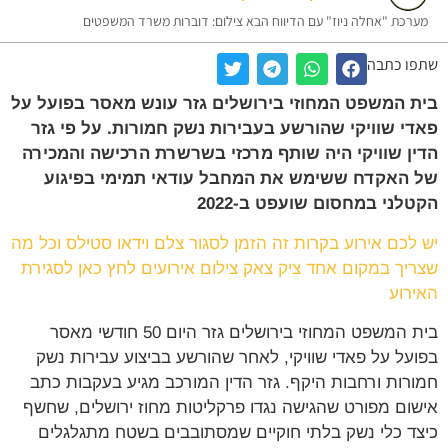
רכת "אחלה ניוז" עם הדיווח הבא צילום: דוברות משרד המשפטים
ו כתבה
 המשפט המחוזי בירושלים גזר עונש מאסר בפועל על
י שוויקי שהורשע בעבירות נשק חמורות. על פי גזר
ן שוויקי היה שותף מרכזי בשרשרת הרכישה והמכירה
האקדח ששימש את המחבל עודאי תמימי בפיגוע
לני במחסום שועפט ב-2022
לכם אירוע בקרות זה הזמן לסגור צלם וידאו סטילס וכל מה
יך במקום אחד ציק צאק צילום אירועים לחץ כאן לסגירת
רוע
בית המשפט המחוזי בירושלים גזר היום 50 חודשי מאסר
על על פאדי שוויקי, לאחר שהורשע בביצוע עבירות נשק
רות ורחבות היקף. גזר הדין המורכב מגיע בעקבות כתב
ום מפורט שהגישה נגדו פרקליטות מחוז ירושלים, שחשף
ד כלי נשק בלתי חוקיים שמסתובבים בשטח מתגלגלים