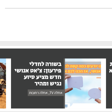
בשורה לחדלי
א
פירעון: צ'אט אנושי
חדש מציע סיוע
נגיש ומהיר
אחלה TV
,
אחלה רחובות