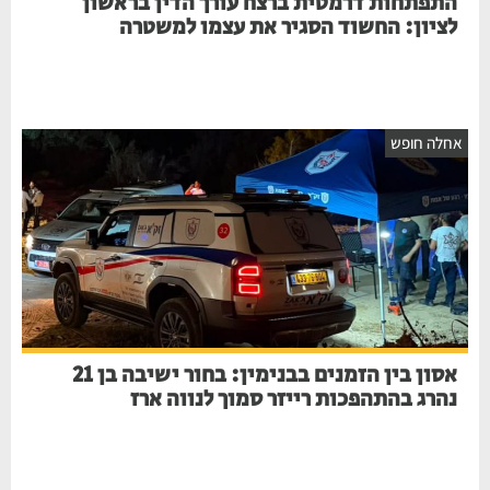
התפתחות דרמטית ברצח עורך הדין בראשון
לציון: החשוד הסגיר את עצמו למשטרה
אחלה חופש
אסון בין הזמנים בבנימין: בחור ישיבה בן 21
נהרג בהתהפכות רייזר סמוך לנווה ארז