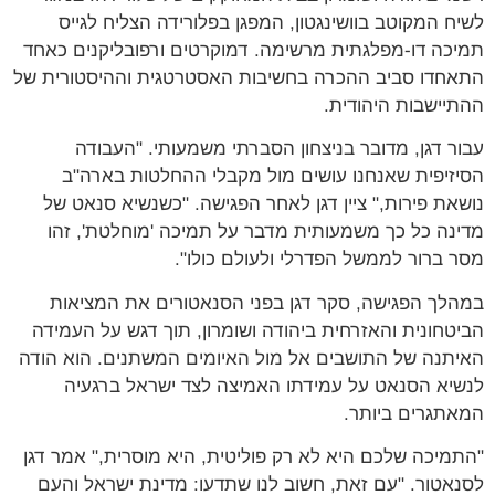
לשיח המקוטב בוושינגטון, המפגן בפלורידה הצליח לגייס
תמיכה דו-מפלגתית מרשימה. דמוקרטים ורפובליקנים כאחד
התאחדו סביב ההכרה בחשיבות האסטרטגית וההיסטורית של
ההתיישבות היהודית.
עבור דגן, מדובר בניצחון הסברתי משמעותי. "העבודה
הסיזיפית שאנחנו עושים מול מקבלי ההחלטות בארה"ב
נושאת פירות," ציין דגן לאחר הפגישה. "כשנשיא סנאט של
מדינה כל כך משמעותית מדבר על תמיכה 'מוחלטת', זהו
מסר ברור לממשל הפדרלי ולעולם כולו".
במהלך הפגישה, סקר דגן בפני הסנאטורים את המציאות
הביטחונית והאזרחית ביהודה ושומרון, תוך דגש על העמידה
האיתנה של התושבים אל מול האיומים המשתנים. הוא הודה
לנשיא הסנאט על עמידתו האמיצה לצד ישראל ברגעיה
המאתגרים ביותר.
"התמיכה שלכם היא לא רק פוליטית, היא מוסרית," אמר דגן
לסנאטור. "עם זאת, חשוב לנו שתדעו: מדינת ישראל והעם