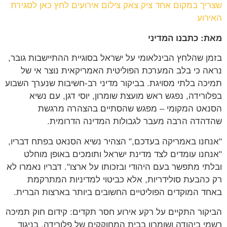
שצריך במקום אחד ציק צאק צילום אירועים לחץ כאן לסגירת
האירוע
מאת: כתבנו המדיני
בזמן שהלחץ הבינלאומי על ישראל בסוגיית ההתיישבות גובר,
נראה כי בלב המערכת הפוליטית האמריקאית נוצר אי של
תמיכה בלתי מסויגת. בביקור מדיני רב-חשיבות שנערך השבוע
בפלורידה, נפגש ראש מועצת שומרון, יוסי דגן, עם נשיא
הסנאט המקומי – מפגש שהסתיים בהצהרה מרגשת
שהדהדה הרבה מעבר לגבולות המדינה הדרומית.
"אנחנו באמריקה בעדכם," הצהיר נשיא הסנאט בפתח דבריו,
"אנחנו עומדים לצד מדינת ישראל ותומכים באופן מוחלט
ובלתי מתפשר בעם היהודי ובזכותו על ארצו". דבריו נאמרו לא
רק כהבעת סולידריות, אלא כביטוי למדיניות המתרקמת
באחד המוקדים הפוליטיים החשובים ביותר בארצות הברית.
הביקור התקיים על רקע אירוע חסר תקדים: קידום חוק תמיכה
רשמי ביהודה ושומרון בבית המחוקקים של פלורידה. בניגוד