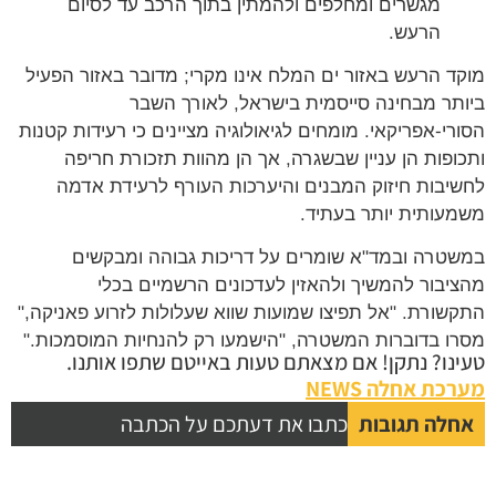
מגשרים ומחלפים ולהמתין בתוך הרכב עד לסיום
הרעש.
מוקד הרעש באזור ים המלח אינו מקרי; מדובר באזור הפעיל
ביותר מבחינה סייסמית בישראל, לאורך השבר
הסורי-אפריקאי. מומחים לגיאולוגיה מציינים כי רעידות קטנות
ותכופות הן עניין שבשגרה, אך הן מהוות תזכורת חריפה
לחשיבות חיזוק המבנים והיערכות העורף לרעידת אדמה
משמעותית יותר בעתיד.
במשטרה ובמד"א שומרים על דריכות גבוהה ומבקשים
מהציבור להמשיך ולהאזין לעדכונים הרשמיים בכלי
התקשורת. "אל תפיצו שמועות שווא שעלולות לזרוע פאניקה,"
מסרו בדוברות המשטרה, "הישמעו רק להנחיות המוסמכות."
טעינו? נתקן! אם מצאתם טעות באייטם שתפו אותנו.
מערכת אחלה NEWS
אחלה תגובות
כתבו את דעתכם על הכתבה