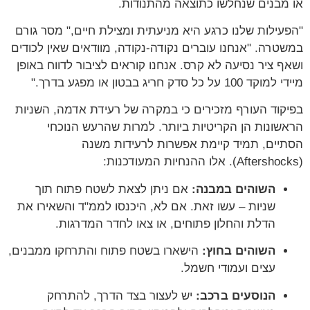
או מבנים שנחלשו כתוצאה מהתנודות.
"הפעילות שלנו כרגע היא מניעתית ומצילת חיים," מסר גורם
במשטרה. "אנחנו עוברים נקודה-נקודה, מוודאים שאין לכודים
ושאף ציר נסיעה לא קרס. אנחנו קוראים לציבור לדווח באופן
מיידי למוקד 100 על כל סדק חריג בבטון או מפגע בדרך."
בפיקוד העורף מזכירים כי במקרה של רעידת אדמה, השניות
הראשונות הן הקריטיות ביותר. למרות שהרעש הנוכחי
הסתיים, תמיד קיימת אפשרות לרעידות משנה
(Aftershocks). אלו ההנחיות המעודכנות:
השוהים במבנה:
אם ניתן לצאת לשטח פתוח תוך
שניות – עשו זאת. אם לא, היכנסו לממ"ד והשאירו את
הדלת והחלון פתוחים, או צאו לחדר המדרגות.
השוהים בחוץ:
הישארו בשטח פתוח והתרחקו ממבנים,
עצים ועמודי חשמל.
הנוסעים ברכב:
יש לעצור בצד הדרך, להתרחק