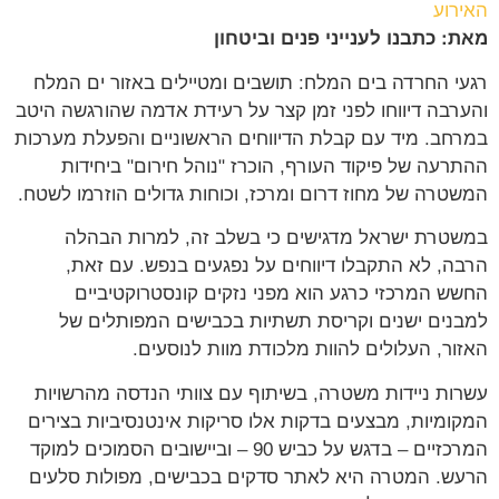
האירוע
מאת: כתבנו לענייני פנים וביטחון
רגעי החרדה בים המלח: תושבים ומטיילים באזור ים המלח
והערבה דיווחו לפני זמן קצר על רעידת אדמה שהורגשה היטב
במרחב. מיד עם קבלת הדיווחים הראשוניים והפעלת מערכות
ההתרעה של פיקוד העורף, הוכרז "נוהל חירום" ביחידות
המשטרה של מחוז דרום ומרכז, וכוחות גדולים הוזרמו לשטח.
במשטרת ישראל מדגישים כי בשלב זה, למרות הבהלה
הרבה, לא התקבלו דיווחים על נפגעים בנפש. עם זאת,
החשש המרכזי כרגע הוא מפני נזקים קונסטרוקטיביים
למבנים ישנים וקריסת תשתיות בכבישים המפותלים של
האזור, העלולים להוות מלכודת מוות לנוסעים.
עשרות ניידות משטרה, בשיתוף עם צוותי הנדסה מהרשויות
המקומיות, מבצעים בדקות אלו סריקות אינטנסיביות בצירים
המרכזיים – בדגש על כביש 90 – וביישובים הסמוכים למוקד
הרעש. המטרה היא לאתר סדקים בכבישים, מפולות סלעים