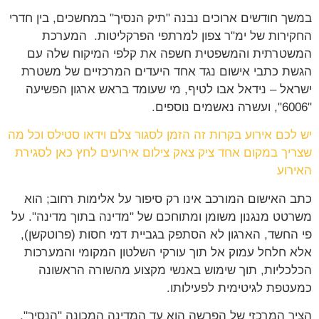
במשך חודשים ארוכים נבנה "תיק הנסיך" במחשכים, בין חדרי
החקירות של ימ"ר צפון למרתפי הפרקליטות. המערכת
המשטרתית והמשפטית חשפה את קלפי המיקוח שלה עם
הגשת כתבי אישום נגד אחד היעדים המרכזיים של משטרת
ישראל – נידאל אבו לטיף, מי שעומד בראש ארגון הפשיעה
"6006", ועשרה נאשמים נוספים.
יש לכם אירוע בקרות זה הזמן לסגור צלם וידאו סטילס וכל מה
שצריך במקום אחד ציק צאק צילום אירועים לחץ כאן לסגירת
האירוע
כתב האישום המורכב אינו רק סיפור על אלימות רחוב; הוא
משרטט מנגנון משומן ומתוחכם של "מדינה בתוך מדינה". על
פי החשד, הארגון לא הסתפק בגביית דמי חסות (פרוטקשן),
אלא חלחל עמוק אל תוך עורקי השלטון המקומי והמערכות
הכלכליות, תוך שימוש באנשי מקצוע מהשורה הראשונה
כמעטפת לגיטימית לפעילותו.
הציר המרכזי של הפרשה הוא עד המדינה המכונה "הנסיך".