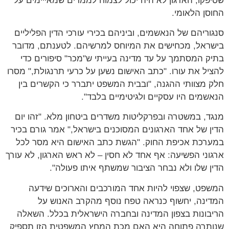
שסיפקו, הארגון לא היה יכול לצמוח לממדים שמאייימים על
החוסן הלאומי.
סנגוריהם של הנאשמים, וביניהם בכירי עורכי הדין הפליליים
בישראל, מכחישים את המיוחס למרשיהם. לטענתם, מדובר
בתיק המסתמך על עד מדינה בעייתי ש"מכר" סיפורים כדי
להציל את עורו. "כתב האישום נשען על כרעי תרנגולת," מסרו
חלק מצוותי ההגנה, "ובבית המשפט יתברר כי הקשרים בין
הנאשמים היו עסקיים ולגיטימיים בלבד".
מנגד, במשטרה ובפרקליטות משדרים ביטחון מלא. "זהו יום
הדין של אחד הארגונים המסוכנים בישראל," אמר גורם בכיר
במערכת אכיפת החוק. "הגשת כתב האישום היא מסר לכל
ארגוני הפשיעה: אף אחד לא חסין – לא ראש הארגון, לא עורך
הדין שלו ולא נבחר הציבור שמשתף איתו פעולה".
המשפט, שצפוי להיות אחד המורכבים והארוכים שידעה
המדינה, יחשוף כנראה טפח נוסף מהקרב האנוש על
הריבונות בצפון המדינה ובחברה הישראלית בכלל. השאלה
שנותרה פתוחה היא האם מכת המחץ המשפטית הזו תספיק