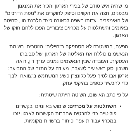
מי שהיה איש סודם של בכירי הארגון והכיר את המנגנון
מבפנים, חצה את הקווים וסיפק לחוקרים את "מפת הדרכים"
של האימפריה. עדותו חשפה לכאורה כיצד הלבנת הון, סחיטה
באיומים והשתלטות על מכרזים ציבוריים הפכו ללחם חוקו של
הארגון.
הפעם, המשטרה לא הסתפקה ב"חיילים" הזוטרים. רשימת
הנאשמים כוללת את האליטה של הארגון ושל סביבתו
העסקית. העובדה שבין הנאשמים נמנים עורך דין, רואה
חשבון וסגן ראש עיר לשעבר, מעידה על התזה של התביעה:
ארגון אבו לטיף פעל כקונצרן פשע המשתמש ב"צווארון לבן"
כדי להכשיר כספים בהיקפי עתק.
על פי כתב האישום, השיטה הייתה שיטתית:
השתלטות על מכרזים:
שימוש באיומים ובקשרים
פוליטיים כדי להבטיח שחברות הקשורות לארגון יזכו
במכרזי עבודות עפר ופיתוח ברשויות מקומיות.