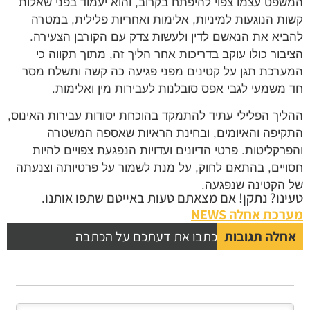
המשפט עצמו צפוי להיפתח בקרוב, והוא יעמוד בפני שאלות
קשות הנוגעות למיניות, אלימות ואחריות פלילית, במטרה
להביא את הנאשם לדין ולעשות צדק עם הקורבן הצעירה.
הציבור כולו עוקב בדריכות אחר הליך זה, מתוך תקווה כי
המערכת תגן על קטינים מפני פגיעה כה קשה ותשלח מסר
חד משמעי לגבי אפס סובלנות לעבירות מין ואלימות.
ההליך הפלילי עתיד להתמקד בהוכחת יסודות עבירות האינוס,
התקיפה והאיומים, ובחינת הראיות שאספה המשטרה
והפרקליטות. פרטי הדיונים ועדויות הנפגעת צפויים להיות
חסויים, בהתאם לחוק, על מנת לשמור על פרטיותה וצנעתה
של הקטינה שנפגעה.
טעינו? נתקן! אם מצאתם טעות באייטם שתפו אותנו.
מערכת אחלה NEWS
אחלה תגובות
כתבו את דעתכם על הכתבה