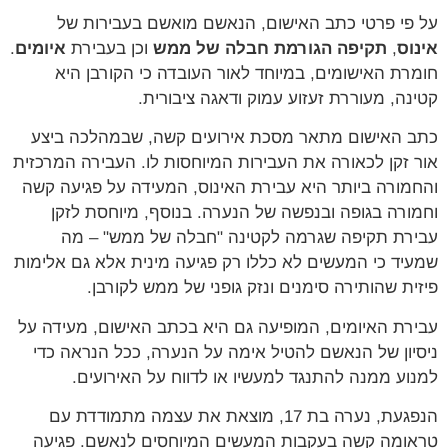
על פי פרטי כתב האישום, הנאשם מואשם בעבירות של
אינוס
,
תקיפה הגורמת חבלה של ממש
וכן בעבירת
איומים
.
חומרת האישומים, במיוחד לאור העובדה כי הקורבן היא
קטינה, מעוררת זעזוע עמוק ודאגה ציבורית.
כתב האישום מתאר מסכת אירועים קשה, שבמהלכה ביצע
אור זקן לכאורה את העבירות המיוחסות לו. העבירה המרכזית
והחמורה ביותר היא עבירת האינוס, המעידה על פגיעה קשה
וחמורה בגופה ובנפשה של הנערה. בנוסף, מיוחסת לזקן
עבירת תקיפה שגרמה לקטינה "חבלה של ממש" – מה
שמעיד כי המעשים לא כללו רק פגיעה מינית אלא גם אלימות
פיזית שהותירה סימנים ונזק גופני של ממש לקורבן.
עבירת האיומים, המופיעה גם היא בכתב האישום, מעידה על
ניסיון של הנאשם להטיל אימה על הנערה, ככל הנראה כדי
למנוע ממנה להתנגד למעשיו או לדווח על האירועים.
הנפגעת, נערה בת 17, מוצאת את עצמה מתמודדת עם
טראומה קשה בעקבות המעשים המיוחסים לנאשם. פגיעה