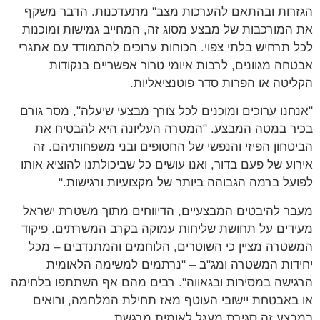
הגזרות ובהתאם להערכות מצב" מתעדכנות. הדבר משקף
את המורכבות של מבצע מסוג זה, המחייב גמישות ומוכנות
לכל תרחיש בלתי צפוי. הכוחות ערוכים להתמודד עם אתגרי
אבטחה מגוונים, לרבות איומי טרור אפשריים בנקודות
הקליטה או הפרות סדר פוטנציאליות.
"אנחנו ערוכים ומוכנים לכל צורך מבצעי שיעלה", מסר גורם
בכיר במטה המבצע. "המטרה העליונה היא להבטיח את
הביטחון הפיזי והנפשי של החטופים ובני משפחותיהם. זה
אירוע של פעם בדור, ואנו עושים כל שביכולתנו להוציא אותו
לפועל ברמה הגבוהה ביותר של מקצועיות ורגישות."
מעבר להיבטים המבצעיים, הדיווחים מתוך משטרת ישראל
מעידים על תחושת שליחות עמוקה בקרב המשרתים. פיקוד
המשטרה מציין כי השוטרים, הלוחמים והמתנדבים – מכל
יחידות המשטרה ומג"ב – "נרתמים למשימה הלאומית
הרגישה במסירות ובגאווה". רבים מהם אף השתתפו בלחימה
או באבטחת יישובי העוטף מאז תחילת המלחמה, ורואים
במבצע זה סגירת מעגל לאומית מרגשת.