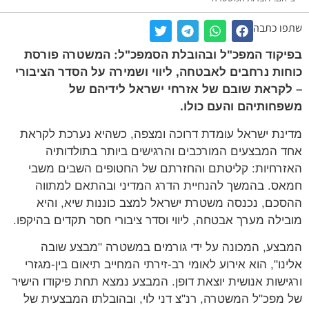
שתפו כתבה
בפיקוד המפכ"ל ובהובלת הסמפכ"ל: המשטרה פורסת
כוחות נרחבים לאבטחה, ליווי ושמירה על הסדר הציבורי
– לקראת שובם של אזרחי ישראל לידיהם של
משפחותיהם והעם כולו.
מדינת ישראל עומדת דרוכה ומצפה, כשהיא נערכת לקראת
אחד המבצעים המורכבים והרגישים ביותר בתולדותיה
האזרחיות: קליטתם והחזרתם של החטופים השבים משבי
חמאס. בהמשך להנחיית הדרג המדיני ובהתאם למתווה
ההסכם, נכנסה משטרת ישראל למצב כוננות שיא, והיא
מובילה מערך אבטחה, ליווי וסדר ציבורי חסר תקדים בהיקפו.
המבצע, המכונה על ידי גורמים במשטרה "מבצע שובה
אלינו", הוא אירוע לאומי רב-זירתי המחייב תיאום בין-מגזרי
ורגישות אנושית יוצאת דופן. המבצע נמצא תחת פיקודו הישיר
של מפכ"ל המשטרה, רנ"צ דני לוי, ובהובלתו המבצעית של