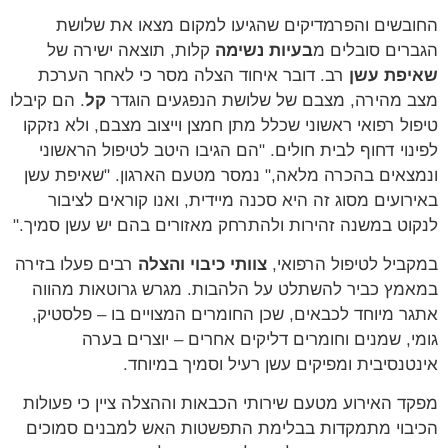
החובשים והפרמדיקים שהגיעו למקום מצאו את שלושת
הגברים סובלים מ
בעיות נשימה
קלות, תוצאה ישירה של
שאיפת עשן
רב. דובר איחוד הצלה מסר כי לאחר הערכת
מצב מהירה, מצבם של שלושת הנפגעים הוגדר
קל
. הם קיבלו
טיפול רפואי ראשוני שכלל מתן חמצן וייצוב מצבם, ולא נזקקו
לפינוי דחוף לבית חולים. "הם הגיבו היטב לטיפול הראשוני
ונמצאים בהכרה מלאה," נמסר מטעם הארגון. "שאיפת עשן
באירועים מסוג זה היא סכנה מיידית, ואנו קוראים לציבור
לנקוט במשנה זהירות ולהתרחק מאזורים בהם יש עשן סמיך."
במקביל לטיפול הרפואי,
צוותי כיבוי והצלה
רבים פעלו בזירה
במאמץ כביר להשתלט על הלהבות. מגרש גרוטאות מהווה
אתגר מיוחד לכבאים, שכן החומרים המצויים בו – פלסטיק,
גומי, שמנים וחומרים דליקים אחרים – יוצרים בערה
אינטנסיבית ומפיקים עשן רעיל וסמיך במיוחד.
מפקד האירוע מטעם שירותי הכבאות וההצלה ציין כי פעולות
הכיבוי מתמקדות בבלימת התפשטות האש למבנים סמוכים