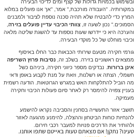
ובשימוש בכמויות גדולות של קצף ומים לדיכוי הבעירה
במקורותיה. "העבודה מורכבת," אמר, "אך אנו פועלים במלוא
המרץ כדי להבטיח שלא תהיה סכנה נוספת לציבור ולמבנים
הסמוכים." נכון לשעה זו,
צוותי הכיבוי עדיין פועלים בזירה
,
והערכה היא כי יידרשו שעות נוספות עד להשגת שליטה מלאה
וכיבוי מוחלט של כל מוקדי הבעירה.
גורמי חקירה מטעם שירותי הכבאות כבר החלו באיסוף
ממצאים ראשוניים בזירה. בשלב זה,
נסיבות פרוץ השריפה
אינן ברורות
. נבדקים מספר כיווני חקירה, ביניהם כשל
חשמלי, הצתה או רשלנות, וזאת על מנת לקבוע באופן ודאי
מה הוביל להתלקחות האש במגרש הגרוטאות. הודעה רשמית
בעניין צפויה להימסר רק לאחר סיום פעולות הכיבוי וחקירה
מעמיקה.
תושבי אזור התעשייה בסחנין והסביבה נקראו להישמע
להנחיות כוחות הביטחון וההצלה, להימנע מהגעה לאזור
ולהותיר את הדרכים פנויות למעבר רכבי חירום.
טעינו? נתקן! אם מצאתם טעות באייטם שתפו אותנו.