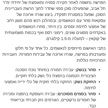
הפרשה נחשפה לאחר חקירה סמויה ומאומצת של יחידת ימ"ר
תל אביב, שהפעילה סוכן סמוי שחדר לתוך הרשת העבריינית.
הסוכן, שפעל במסגרת תפקידו, ביצע שורה ארוכה של
עסקאות סחר עם הנאשמים, ובמהלכן רכש מהם מגוון רחב
של אמצעי לחימה וסמים. בין היתר, סחרו הנאשמים
באקדחים מסוגים שונים, רימוני רסס ואף בכמות משמעותית
של קוקאין – למעלה מ-1.5 קילוגרם.
כתבי האישום מייחסים לנאשמים, כל אחד על פי חלקו
ומעורבותו בפרשה, שורה ארוכה של עבירות חמורות. העבירות
המרכזיות כוללות:
סחר בנשק:
עבירה חמורה במיוחד נוכח הסכנה
הציבורית הטמונה בהפצת כלי נשק בלתי חוקיים.
החזקת נשק:
החזקה בלתי חוקית של כלי ירייה ואמצעי
לחימה.
סחר בסמים מסוכנים:
עבירה העוסקת בהפצה ומכירה
של חומרים נרקוטיים, הגורמים נזק חברתי ובריאותי
כבד.