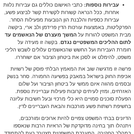
עבירות נוספות:
כתבי האישום כוללים גם עבירות נלוות
אחרות, ככל הנראה קשורות לקשירת קשר לביצוע פשע,
עבירות כספיות והלבנת הון הנובעות מפעילות הסחר.
הפרקליטות, באמצעות עורכות הדין פרידמן ולב ארי, ביקשה
מבית המשפט להורות על
המשך מעצרם של הנאשמים עד
לתום ההליכים המשפטיים נגדם
. בקשה זו מעידה על
חומרת העבירות ועל החשש שהנאשמים עלולים לשבש הליכי
משפט, להימלט או לסכן את ביטחון הציבור אם ישוחררו.
פרשה זו מדגישה שוב את המאמץ הבלתי פוסק של רשויות
אכיפת החוק בישראל במאבק בפשיעה החמורה. סחר בנשק
ובסמים מהווה איום ממשי על ביטחון הציבור ועל שלום
האזרחים, ומזין לעיתים קרובות פעילות עבריינית נוספת.
הפעלת סוכנים סמויים היא כלי מרכזי ובעל חשיבות עליונה
בחשיפת רשתות פשע מורכבות והבאת העבריינים לדין.
הדיונים בבתי המשפט צפויים להיות ארוכים ומורכבים,
ויתנהלו תוך בחינה מדוקדקת של הראיות הרבות שנאספו
במהלך החקירה. המערכת המשפטית תצטרך כעת להתמודד