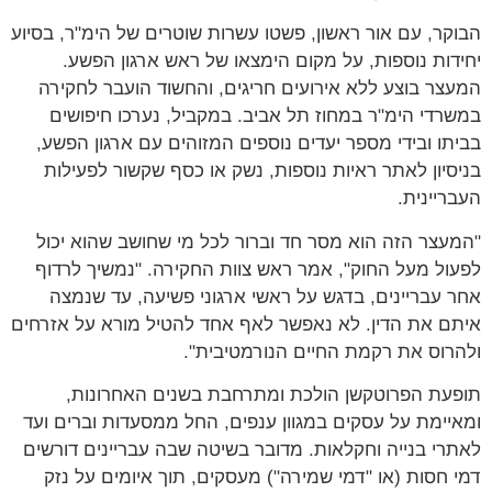
הבוקר, עם אור ראשון, פשטו עשרות שוטרים של הימ"ר, בסיוע
יחידות נוספות, על מקום הימצאו של ראש ארגון הפשע.
המעצר בוצע ללא אירועים חריגים, והחשוד הועבר לחקירה
במשרדי הימ"ר במחוז תל אביב. במקביל, נערכו חיפושים
בביתו ובידי מספר יעדים נוספים המזוהים עם ארגון הפשע,
בניסיון לאתר ראיות נוספות, נשק או כסף שקשור לפעילות
העבריינית.
"המעצר הזה הוא מסר חד וברור לכל מי שחושב שהוא יכול
לפעול מעל החוק", אמר ראש צוות החקירה. "נמשיך לרדוף
אחר עבריינים, בדגש על ראשי ארגוני פשיעה, עד שנמצה
איתם את הדין. לא נאפשר לאף אחד להטיל מורא על אזרחים
ולהרוס את רקמת החיים הנורמטיבית".
תופעת הפרוטקשן הולכת ומתרחבת בשנים האחרונות,
ומאיימת על עסקים במגוון ענפים, החל ממסעדות וברים ועד
לאתרי בנייה וחקלאות. מדובר בשיטה שבה עבריינים דורשים
דמי חסות (או "דמי שמירה") מעסקים, תוך איומים על נזק