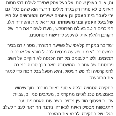
זה, איים באופן שיטתי על בעל עסק שסירב לשלם דמי חסות.
האיומים לא נותרו רק בגדר מילים: החשד הוא שהם כללו גם
ירי לעבר בית העסק
וכן
איומים ישירים ומפורשים על חייו
של בעל העסק ובני משפחתו
. מקרי אלימות והפחדה אלו,
המוכרים היטב בעולם הפרוטקשן, נועדו לשבור את רוחו של
הקורבן ולאלץ אותו להיכנע לדרישות הסחטנים.
"מדובר במקרה קלאסי של פשיעה חמורה", מסר גורם בכיר
במשטרה. "ארגוני פשיעה מנסים להטיל מורא על אזרחים
תמימים, וליצור לעצמם מקורות הכנסה לא חוקיים על חשבון
פרנסתם של אחרים. המשטרה רואה בכך סכנה חמורה
לדמוקרטיה ולחופש העיסוק, והיא תפעל בכל הכוח כדי למגר
את התופעה".
החקירה הסמויה כללה איסוף ראיות מורכב, תוך שימוש
באמצעים טכנולוגיים מתקדמים, מעקבים סמויים, גביית
עדויות ואיסוף מודיעין מדויק. בשבועות האחרונים, עם
התגבשות מספיק ראיות לכאורה, ניתנה ההוראה לעבור לשלב
הגלוי של החקירה ולבצע את המעצר.