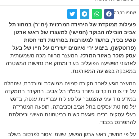
שתפו כתבה
פעילות ממוקדת של היחידה המרכזית (ימ"ר) במחוז תל
אביב הובילה הבוקר (חמישי) למעצרו של ראש ארגון
פשע בכיר, בחשד למעורבות בסחיטת דמי חסות
(פרוטקשן), ביצוע ירי ואיומים ישירים על חייו של בעל
עסק מוכר באזור המרכז.
המעצר מהווה מכה משמעותית
לארגוני הפשיעה הפועלים בעיר ומחזק את נחישות המשטרה
במאבקה בפשיעה המאורגנת.
המעצר הגיע לאחר חקירה סמויה ממושכת ומורכבת, שנוהלה
על ידי צוות חוקרים מיוחד בימ"ר תל אביב. החקירה התמקדה
במידע מודיעיני שהצטבר על פעילות עבריינית ענפה, בדגש
על סחיטת עסקים בתל אביב וסביבתה, תופעה המטרידה
בעלי עסקים רבים ופוגעת קשות בביטחונם האישי וביכולתם
להתפרנס בכבוד.
על פי החשד, ראש ארגון הפשע, ששמו אסור לפרסום בשלב