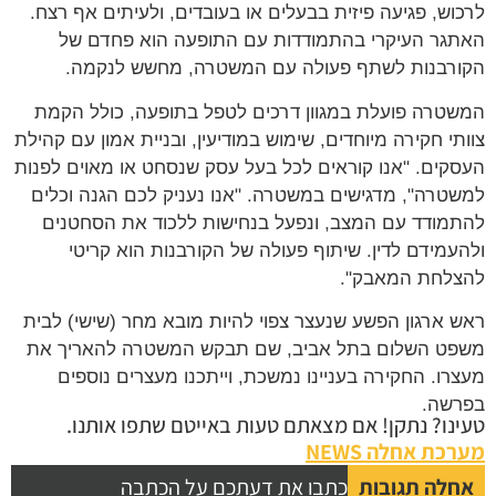
לרכוש, פגיעה פיזית בבעלים או בעובדים, ולעיתים אף רצח.
האתגר העיקרי בהתמודדות עם התופעה הוא פחדם של
הקורבנות לשתף פעולה עם המשטרה, מחשש לנקמה.
המשטרה פועלת במגוון דרכים לטפל בתופעה, כולל הקמת
צוותי חקירה מיוחדים, שימוש במודיעין, ובניית אמון עם קהילת
העסקים. "אנו קוראים לכל בעל עסק שנסחט או מאוים לפנות
למשטרה", מדגישים במשטרה. "אנו נעניק לכם הגנה וכלים
להתמודד עם המצב, ונפעל בנחישות ללכוד את הסחטנים
ולהעמידם לדין. שיתוף פעולה של הקורבנות הוא קריטי
להצלחת המאבק".
ראש ארגון הפשע שנעצר צפוי להיות מובא מחר (שישי) לבית
משפט השלום בתל אביב, שם תבקש המשטרה להאריך את
מעצרו. החקירה בעניינו נמשכת, וייתכנו מעצרים נוספים
בפרשה.
טעינו? נתקן! אם מצאתם טעות באייטם שתפו אותנו.
מערכת אחלה NEWS
אחלה תגובות
כתבו את דעתכם על הכתבה