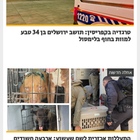
טרגדיה בקפריסין: תושב ירושלים בן 34 טבע
למוות בחוף בלימסול
אחלה חדשות
התעללות אכזרית לשם שעשוע: ארבעה חשודים