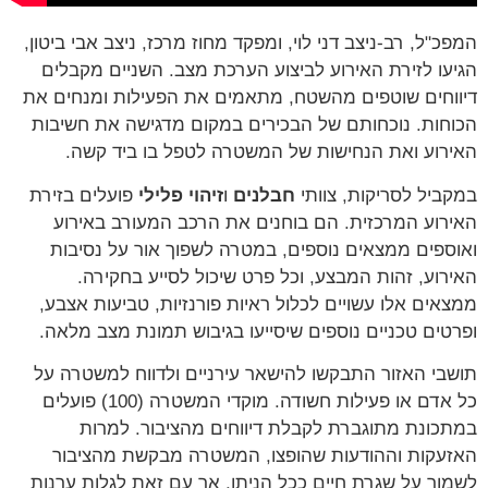
המפכ"ל, רב-ניצב דני לוי, ומפקד מחוז מרכז, ניצב אבי ביטון,
הגיעו לזירת האירוע לביצוע הערכת מצב. השניים מקבלים
דיווחים שוטפים מהשטח, מתאמים את הפעילות ומנחים את
הכוחות. נוכחותם של הבכירים במקום מדגישה את חשיבות
האירוע ואת הנחישות של המשטרה לטפל בו ביד קשה.
במקביל לסריקות, צוותי
חבלנים
ו
זיהוי פלילי
פועלים בזירת
האירוע המרכזית. הם בוחנים את הרכב המעורב באירוע
ואוספים ממצאים נוספים, במטרה לשפוך אור על נסיבות
האירוע, זהות המבצע, וכל פרט שיכול לסייע בחקירה.
ממצאים אלו עשויים לכלול ראיות פורנזיות, טביעות אצבע,
ופרטים טכניים נוספים שיסייעו בגיבוש תמונת מצב מלאה.
תושבי האזור התבקשו להישאר עירניים ולדווח למשטרה על
כל אדם או פעילות חשודה. מוקדי המשטרה (100) פועלים
במתכונת מתוגברת לקבלת דיווחים מהציבור. למרות
האזעקות וההודעות שהופצו, המשטרה מבקשת מהציבור
לשמור על שגרת חיים ככל הניתן, אך עם זאת לגלות ערנות