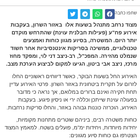
שתפו כתבה
מצוד נרחב מתנהל בשעות אלו באזור השרון, בעקבות
אירוע פח"ע (פעילות חבלנית עוינת) שהתרחש מוקדם
יותר היום. המשטרה, בסיוע מגוון כוחות ואמצעים
טכנולוגיים, ממשיכה בסריקות אינטנסיביות אחר חשוד
שנמלט מהזירה. המפכ"ל, רב-ניצב דני לוי, ומפקד מחוז
מרכז, ניצב אבי ביטון, הגיעו למקום לביצוע הערכת מצב.
האירוע החל בשעות הבוקר, כאשר דיווחים ראשוניים החלו
לזרום על תקרית ביטחונית באזור השרון. פרטי האירוע עדיין
תחת חקירה ואינם ברורים במלואם, אך נראה כי מדובר
בפעולה עוינת שייתכן וכללה ירי או ניסיון פיגוע. בעקבות
האירוע, הוכרזה כוננות גבוהה באזור, והחלו סריקות נרחבות.
כוחות משטרה רבים, ביניהם שוטרים מתחנות מקומיות,
יחידות מיוחדות, ויחידות ימ"מ, פועלים בשטח. למאמץ המצוד
הצטרפו גם כוחות סיוע מגוונים: