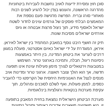
סוכן חוץ ומסירת ידיעות לאויב נחשבות לעבירות ביטחוניות
מהדרגה הראשונה, והעונש בצדן יכול להגיע לשנים רבות
מאחורי סורג ובריח. הפרשה מדגישה פעם נוספת את
המאמצים הבלתי פוסקים של גורמים עוינים לחדור לשטח
ישראל ולאסוף מידע, תוך ניצול פרצות אבטחה או גיוס
אזרחים ישראלים מסיבות שונות.
תיק זה חושף היבט נוסף במאבק המתמיד בין ישראל לאיראן.
איראן, המוגדרת על ידי ישראל כאיום אסטרטגי, פועלת במגוון
דרכים לערער את ביטחון המדינה, בין היתר באמצעות
ניסיונות ריגול, חבלה, ותמיכה בארגוני טרור. השימוש
במטבעות וירטואליים לצורך מימון פעילות עוינת אינו תופעה
חדשה, אך הוא הולך וצובר תאוצה. ארגוני טרור ומדינות אויב
מנסים לנצל את האנונימיות היחסית של הקריפטו כדי להעביר
כספים, לממן פעולות, ואף לשלם לסוכנים ומרגלים, תוך
עקיפת מערכות בנקאיות ורגולציות בינלאומיות.
מערכת הביטחון הישראלית נמצאת בחזית המאבק בתופעה
זו. היא משקיעה משאבים אדירים באיתור וסיכול ניסיונות