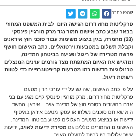
שתפו כתבה
פרקליטות מחוז דרום הגישה היום לבית המשפט המחוזי
בבאר שבע כתב אישום חמור נגד מרק מורגיין פינסקי
(33) מחמרה, בגין ביצוע משימות עבור סוכני חוץ איראנים
וקבלת תשלום במטבעות וירטואליים.
כתב האישום חושף
פרשה מטרידה של ריגול ופגיעה בביטחון המדינה,
ומדגיש את האיום המתפתח מצד גורמים עוינים המנצלים
טכנולוגיות חדשות כמו מטבעות קריפטוגרפיים כדי לטוות
רשתות ריגול.
על פי כתב האישום, שהוגש על ידי עורכי הדין מטעם
פרקליטות מחוז דרום, מרק מורגיין פינסקי קיים מגע עם בני
אדם החשודים כסוכני חוץ של מדינת אויב – איראן. החשד
הוא שאותם סוכנים נשלחו או עסקו מטעם איראן באיסוף
ידיעות או בביצוע מעשים העלולים לפגוע בביטחון המדינה.
האישומים החמורים כוללים גם
מסירת ידיעות לאויב
, ידיעות
אשר עלולות היו להיות לתועלת האויב.