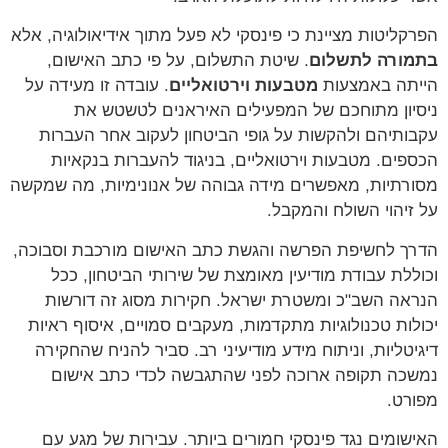
הפרקליטות מציינת כי פינסקי לא פעל מתוך אידיאולוגיה, אלא
בתמורה לתשלום
. שיטת התשלום, על פי כתב האישום,
הייתה באמצעות
מטבעות וירטואליים
. עובדה זו מעידה על
ניסיון מתוחכם של המפעילים האיראנים לטשטש את
עקבותיהם ולהקשות על גופי הביטחון לעקוב אחר העברות
הכספים. מטבעות וירטואליים, בניגוד להעברות בנקאיות
מסורתיות, מאפשרים מידה גבוהה של אנונימיות, מה שמקשה
על זיהוי השולח והמקבל.
הדרך לחשיפת הפרשה והגשת כתב האישום מורכבת וסבוכה,
וכוללת עבודת מודיעין מאומצת של שירותי הביטחון, ככל
הנראה השב"כ ומשטרת ישראל. חקירות מסוג זה דורשות
יכולות טכנולוגיות מתקדמות, מעקבים סמויים, איסוף ראיות
דיגיטליות, וניתוח מידע מודיעיני רב. סביר להניח שהחקירה
נמשכה תקופה ארוכה לפני שהתגבשה לכדי כתב אישום
מפורט.
האישומים נגד פינסקי חמורים ביותר. עבירות של מגע עם