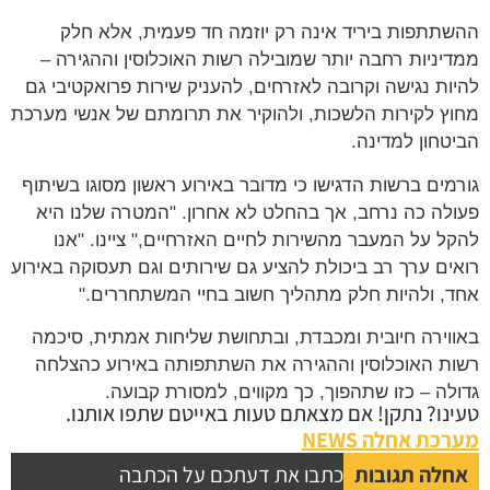
ההשתתפות ביריד אינה רק יוזמה חד פעמית, אלא חלק
ממדיניות רחבה יותר שמובילה רשות האוכלוסין וההגירה –
להיות נגישה וקרובה לאזרחים, להעניק שירות פרואקטיבי גם
מחוץ לקירות הלשכות, ולהוקיר את תרומתם של אנשי מערכת
הביטחון למדינה.
גורמים ברשות הדגישו כי מדובר באירוע ראשון מסוגו בשיתוף
פעולה כה נרחב, אך בהחלט לא אחרון. "המטרה שלנו היא
להקל על המעבר מהשירות לחיים האזרחיים," ציינו. "אנו
רואים ערך רב ביכולת להציע גם שירותים וגם תעסוקה באירוע
אחד, ולהיות חלק מתהליך חשוב בחיי המשתחררים."
באווירה חיובית ומכבדת, ובתחושת שליחות אמתית, סיכמה
רשות האוכלוסין וההגירה את השתתפותה באירוע כהצלחה
גדולה – כזו שתהפוך, כך מקווים, למסורת קבועה.
טעינו? נתקן! אם מצאתם טעות באייטם שתפו אותנו.
מערכת אחלה NEWS
אחלה תגובות
כתבו את דעתכם על הכתבה