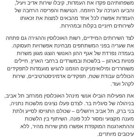
משפחותיהם פקדו את העמדות, קיבלו שירות אדיב ויעיל,
והביעו הערכה על היוזמה. הנגישות והפריסה הרחבה של
העמדות אפשרו לכל אחד מהבאים למצות את זכאותו
לשירותים חיוניים בקלות ובמהירות.
לצד השירותים המיידיים, רשות האוכלוסין וההגירה גם פתחה
את שעריה בפני המשתתפים מבחינת אפשרויות תעסוקה.
בעמדה נפרדת של אגף ההון האנושי הוצגו מגוון משרות
פנויות בארגון – בלשכות ובמשרדים ברחבי הארץ. חיילים
משוחררים ומילואימניקים הוזמנו להגיש מועמדות לתפקידים
הכוללים עבודת שטח, תפקידים אדמיניסטרטיביים, שירות
לקהל ועוד.
את הפעילות הובילו אנשי מינהל האוכלוסין ממרחב תל אביב,
בניהולה של סיגלית בר. לצדם פעלו נציגים מלשכות נתניה,
בני ברק, תל אביב וירושלים – שכולם התגייסו לסייע ולתת
מענה מקצועי ומסור לכל פונה. השיתוף בין הלשכות
וההתארגנות המוקפדת אפשרו מתן שירות מהיר, ללא
עיכובים מיותרים.