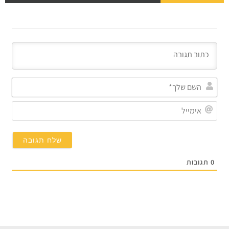
השם
שלך
אימי
0
תגובות