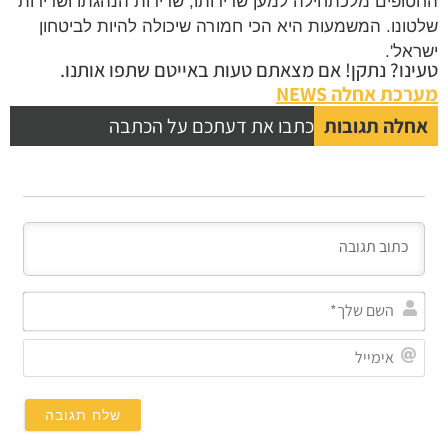
ופים מלכתחילה למען שרידותו, שרידות הנהגתו ושרידות
ונו. המשמעות היא הכי חמורה שיכולה להיות לביטחון
אל'.
נו? נתקן! אם מצאתם טעות באייטם שתפו אותנו.
כת אחלה NEWS
לה תגובות
כתבו את דעתכם על הכתבה
השם
שלך*
אימייל