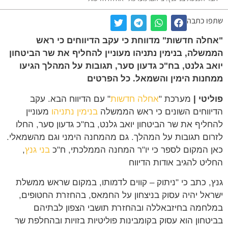
ו כתבה
לה חדשות" מדווחת כי עקב הדיווחים כי ראש
שלה, בנימין נתניהו מעוניין להחליף את שר הביטחון
ב גלנט, בח"כ גדעון סער, תגובות על המהלך הגיעו
נות הימין והשמאל. כל הפרטים
יטי |
מערכת "
אחלה חדשות
" עם הדיווח הבא. עקב
ווחים השונים כי ראש הממשלה
בנימין נתניהו
מעוניין
ליף את שר הביטחון יואב גלנט, בח"כ גדעון סער, החלו
ום תגובות על המהלך. גם מהמחנה הימני וגם מהשמאלי.
 המקום לספר כי יו"ר המחנה הממלכתי, ח"כ
בני גנץ
,
יט להגיב אודות הדיווח
, כתב כי "ניתוק – קווים לדמותו, במקום שראש ממשלת
אל יהיה עסוק בניצחון על החמאס, בהחזרת החטופים,
חמה בחיזבאללה ובהחזרת תושבי הצפון לבתיהם
טחון הוא עסוק בקומבינות פוליטיות בזויות ובהחלפת שר