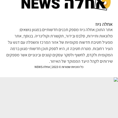
לה ניוז
ר התוכן אחלה ניוז מספק תכנים חדשותיים במגוון נושאים:
ונאות ותיירות, סלבס ובידור, תקשורת וקולינריה. בנוסף, אתר
עיל חטיבת חדשות מקומיות של אזור המרכז והשפלה עם דגש על
יר רחובות. מטרת חטיבה זו, היא לספק תוכן חדשותי מגוון ברמה
קומית ולקדם, לחשוף ולסקר עסקים קטנים ובינוניים אשר מספקים
רותים לקהל היעד הממוקד של האיזור.
כל הזכויות שמורות © 2023 | אחלה NEWS