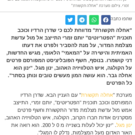
רי. צילום: מערכת "אחלה תקשורת"
ו כתבה
לה תקשורת" מדווחת לכם כי שדרן הרדיו וכוכב
נית "הפטריוטים" יותם זמרי התייצב אל מול עדשת
מת המדור, על מנת להסביר ולפרט את דעתו
יתית והישירה על "המאמי" הלאומי, מגיש החדשות,
 קושמרו. בנוסף, חשף הפובליציסט המפורסם פרטים
הקולגה, איש הטלוויזיה האהוב, ינון מגל. "ינון הוא
ה גבר. הוא עושה המון מעשים טובים ונותן בסתר".
הפרטים
כת "
אחלה תקשורת
" עם העניין הבא. שדרן הרדיו
ורסם וכוכב תוכנית "הפטריוטים", יותם זמרי, התייצב
 מול עדשת מצלמת מדור התקשורת וחשף פרטים
רנים אודות חברו הקרוב, הקולגה, איש הטלוויזיה האהוב,
 מגל
. "ינון יכול לעלות בשנייה מ 0 ל 200. הוא רואה את
ר האדום מעל המצלמות, נדלק לו המגל".