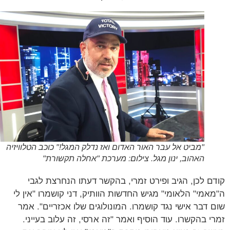
"מביט אל עבר האור האדום ואז נדלק המגל!" כוכב הטלוויזיה
האהוב, ינון מגל. צילום: מערכת "אחלה תקשורת"
ם לכן, הגיב ופירט זמרי, בהקשר דעתו הנחרצת לגבי
אמי" הלאומי" מגיש החדשות הוותיק, דני קושמרו "אין לי
 דבר אישי נגד קושמרו. המונולוגים שלו אכזריים". אמר
י בהקשרו. עוד הוסיף ואמר "זה ארסי, זה עלוב בעייני.