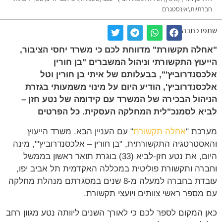
רתיות\אינסטגרם
ו כתבה
לה תקשורת" מדווחת לכם כי משרד יחסי הציבור,
עוץ התקשורתי וניהול המשברים "בן חורין
סנדרוביץ'", בבעלותם של איתי בן חורין וטל
סנדרוביץ', הודיע היום על מינוי משמעותי בגזרת
הול הבכירה של המשרד עם קידומה של נטע חזן –
א לסמנכ"לית המחלקה העסקית. כל הפרטים
כת "
אחלה תקשורת
" עם העניין הבא. משרד הייעוץ
סטרטגיה התקשורתית, "בן חורין – אלכסנדרוביץ'", מינה
היום, את נטע חזן-לביא (33) בוגרת תואר ראשון בממשל
רה ותקשורת פוליטית במכללה האקדמית תל אביב יפו,
עובדת בחברה למעלה מ-8 שנים במסגרתם מנהלת מחלקה
מספר ראשי צוותים ויועצי תקשורת.
 המקום לספר לכם כי לאורך השנים ליוותה נטע מגוון רחב