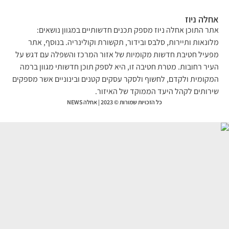
לה ניוז
ר התוכן אחלה ניוז מספק תכנים חדשותיים במגוון נושאים:
ונאות ותיירות, סלבס ובידור, תקשורת וקולינריה. בנוסף, אתר
עיל חטיבת חדשות מקומיות של אזור המרכז והשפלה עם דגש על
יר רחובות. מטרת חטיבה זו, היא לספק תוכן חדשותי מגוון ברמה
קומית ולקדם, לחשוף ולסקר עסקים קטנים ובינוניים אשר מספקים
רותים לקהל היעד הממוקד של האיזור.
כל הזכויות שמורות © 2023 | אחלה NEWS