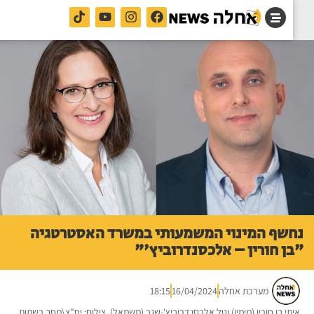
שף המינוי המשמעותי במשרד האסטרטגיה
ן חורין – אלכסנדרוביץ'"
מערכת אחלה
16/04/2024
18:15
תי בן חורין (מימין) וטל אלכסנדרוביץ'-שגב (משמאל). צילום: יח"צ\מסך רשתות