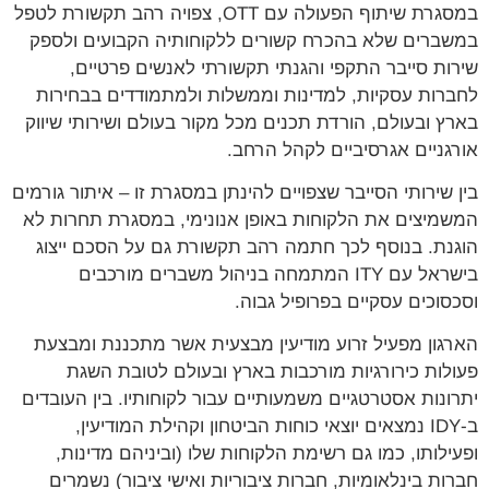
במסגרת שיתוף הפעולה עם OTT, צפויה רהב תקשורת לטפל
ברים שלא בהכרח קשורים ללקוחותיה הקבועים ולספק
ות סייבר התקפי והגנתי תקשורתי לאנשים פרטיים,
רות עסקיות, למדינות וממשלות ולמתמודדים בבחירות
ץ ובעולם, הורדת תכנים מכל מקור בעולם ושירותי שיווק
גניים אגרסיביים לקהל הרחב.
 שירותי הסייבר שצפויים להינתן במסגרת זו – איתור גורמים
מיצים את הלקוחות באופן אנונימי, במסגרת תחרות לא
נת. בנוסף לכך חתמה רהב תקשורת גם על הסכם ייצוג
בישראל עם ITY המתמחה בניהול משברים מורכבים
סוכים עסקיים בפרופיל גבוה.
גון מפעיל זרוע מודיעין מבצעית אשר מתכננת ומבצעת
לות כירורגיות מורכבות בארץ ובעולם לטובת השגת
ונות אסטרטגיים משמעותיים עבור לקוחותיו. בין העובדים
ב-IDY נמצאים יוצאי כוחות הביטחון וקהילת המודיעין,
ילותו, כמו גם רשימת הלקוחות שלו (וביניהם מדינות,
ות בינלאומיות, חברות ציבוריות ואישי ציבור) נשמרים