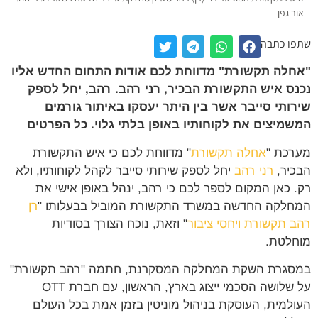
ר גפן
ו כתבה
לה תקשורת" מדווחת לכם אודות התחום החדש אליו
ס איש התקשורת הבכיר, רני רהב. רהב, יחל לספק
ותי סייבר אשר בין היתר יעסקו באיתור גורמים
מיצים את לקוחותיו באופן בלתי גלוי. כל הפרטים
כת "
אחלה תקשורת
" מדווחת לכם כי איש התקשורת
יר,
רני רהב
יחל לספק שירותי סייבר לקהל לקוחותיו, ולא
 כאן המקום לספר לכם כי רהב, ינהל באופן אישי את
לקה החדשה במשרד התקשורת המוביל בבעלותו "
רן
 תקשורת ויחסי ציבור
" וזאת, נוכח הצורך בסודיות
לטת.
גרת השקת המחלקה המסקרנת, חתמה "רהב תקשורת"
על שלושה הסכמי ייצוג בארץ, הראשון, עם חברת OTT
למית, העוסקת בניהול מוניטין בזמן אמת בכל העולם