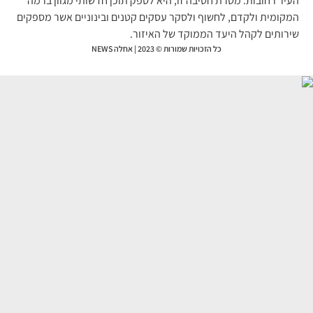
יר רחובות. מטרת חטיבה זו, היא לספק תוכן חדשותי מגוון ברמה
קומית ולקדם, לחשוף ולסקר עסקים קטנים ובינוניים אשר מספקים
רותים לקהל היעד הממוקד של האיזור.
כל הזכויות שמורות © 2023 | אחלה NEWS