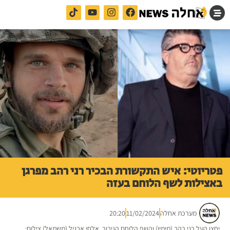
פטריוטי: איש התקשורת הבכיר רני רהב מפרגן
באצילות לשף הלוחם בעזה
מערכת אחלה
11/02/2024
20:20
יחצן העל רני רהב (מימין) והשף הלוחם הגיבור, אלחי אבגיל (משמאל) צילום: