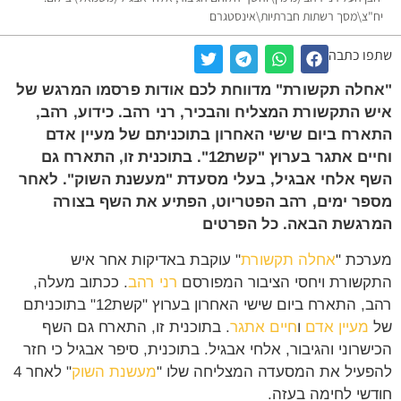
יח"צ\מסך רשתות חברתיות\אינסטגרם
שתפו כתבה
"אחלה תקשורת" מדווחת לכם אודות פרסמו המרגש של
איש התקשורת המצליח והבכיר, רני רהב. כידוע, רהב,
התארח ביום שישי האחרון בתוכניתם של מעיין אדם
וחיים אתגר בערוץ "קשת12". בתוכנית זו, התארח גם
השף אלחי אבגיל, בעלי מסעדת "מעשנת השוק". לאחר
מספר ימים, רהב הפטריוט, הפתיע את השף בצורה
המרגשת הבאה. כל הפרטים
מערכת "
אחלה תקשורת
" עוקבת באדיקות אחר איש
התקשורת ויחסי הציבור המפורסם
רני רהב
. ככתוב מעלה,
רהב, התארח ביום שישי האחרון בערוץ "קשת12" בתוכניתם
של
מעיין אדם
ו
חיים אתגר
. בתוכנית זו, התארח גם השף
הכישרוני והגיבור, אלחי אבגיל. בתוכנית, סיפר אבגיל כי חזר
להפעיל את המסעדה המצליחה שלו "
מעשנת השוק
" לאחר 4
חודשי לחימה בעזה.