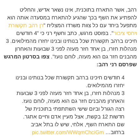
רהב, אשר התארח בתוכנית, אינו נשאר אדיש, והחליט
להפתיע את השף בכך שהגיע להתארח במסעדה אותה הוא
מתפעל ביחד עם כל צוות משרדו המצליח "
רן רהב תקשורת
ויחסי ציבור
". בפוסט מרגש, כתב וחשף רני כי "4 חודשים
חיכינו ברהב תקשורת שכל בנותינו ובנינו יחזרו מהמילואים. 3
מנהלות חזרו, בן אחד חזר מעזה לפני 3 שבועות והאחרון
מהבנים חזר גם הוא מעזה, לוחם נועז".
צפו בסרטון המרגש
שפרסם רני רהב:
4 חודשים חיכינו ברהב תקשורת שכל בנותינו ובנינו
יחזרו מהמילואים.
3 מנהלות חזרו, בן אחד חזר מעזה לפני 3 שבועות
והאחרון מהבנים חזר גם הוא מעזה, לוחם נועז.
רצה הגורל וביום שישי השתתפתי בתוכנית של
חדשות 12 בקשת, אצל מעיין אדם וחיים אתגר.
שם התארח השף, אלחי, שיש לו בתל אביב
ברחוב…
pic.twitter.com/WWqmChciGm