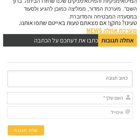
המילואימניקיות והמילואימניקים שלנו שחזרו הביתה. ברוך
השם". מערכת המדור, ממליצה כמובן להגיע ולסעוד
במסעדה המבטיחה והמדוברת.
טעינו? נתקן! אם מצאתם טעות באייטם שתפו אותנו.
מערכת אחלה NEWS
אחלה תגובות
כתבו את דעתכם על הכתבה
השם
שלך
אימי