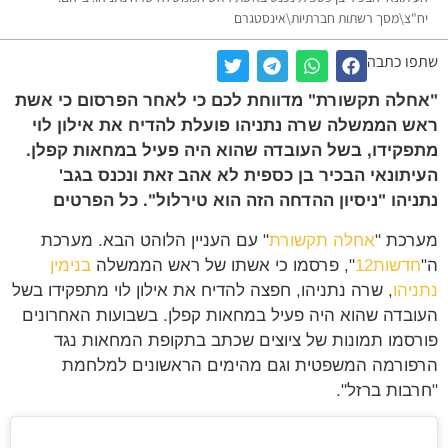
יח"צ\מסך רשתות חברתיות\אינסטגרם
שתפו כתבה
"אחלה תקשורת" מדווחת לכם כי לאחר הפרסום כי אשת
ראש הממשלה שרה נתניהו פועלת להדיח את אילון לוי
מתפקידו, בשל העובדה שהוא היה פעיל במחאות קפלן.
העיתונאי הבכיר בן כספית לא אהב זאת ונכנס בגב'
נתניהו "ניסיון ההדחה הזה הוא טירלול". כל הפרטים
מערכת "
אחלה תקשורת
" עם העניין הלוהט הבא. מערכת
ה"
חדשות12
", פרסמו כי אשתו של ראש הממשלה
בנימין
נתניהו
, שרה נתניהו, חפצה להדיח את אילון לוי מתפקידו בשל
העובדה שהוא היה פעיל במחאות קפלן. בשבועות האחרונים
פורסמו תמונות של ציוצים שכתב בתקופת המחאות נגד
הרפורמה המשפטית וגם מהימים הראשונים למלחמת
"חרבות ברזל".