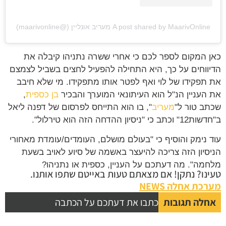
A post shared by MaarivOnline מעריב אונליין (@maarivonline)
כאן המקום לספר לכם כי אחרי ששרה נתניהו קיבלה את
הדיווחים על כך, היא התחילה להפעיל לחצים בשביל לצמצם
את תפקידו של לוי ואף לפטר אותו מתפקידו. מי שלא חיבב
את העניין הנ"ל הוא העיתונאי המוערך והבכיר
בן כספית
,
שכתב טור ל"
מעריב
", בו הוא התייחס לפרסום של דפנה ליאל
ב"חדשות12" וכתב כי "ניסיון ההדחה הזה הוא טירלול".
עוד נימק והוסיף כי "בעולם מושלם, העומדים/עומדת מאחורי
הניסיון הזה צריכה להיעצר באשמה של סיוע לאויב בשעת
מלחמה". מה דעתכם על העניין, כספית או נתניהו?
טעינו? נתקן! אם מצאתם טעות באייטם שתפו אותנו.
מערכת אחלה NEWS
אחלה תגובות
כתבו את דעתכם על הכתבה