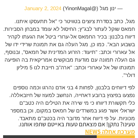
— ינון מגל (@YinonMagal)
January 2, 2024
מגל, כתב בסדרת ציוצים בטוויטר כי "אל תתעסקו איתנו.
חמאס שוקל לעתור לבג"ץ; החיסול לא עומד במבחן הסבירות.
דיווח בלבנון: בכיר החמאס אל-ערורי ביטל את הגעתו לקהיר
בשבוע הבא". כמו כן, מגל העלה גם את תמונת שרידי ידו של
אל עארורי וכתב: "תיעוד: הזרוע המדינית של חמאס", ובנוסף,
גם העלה תמונה עם מודעת מבוקשים אמריקאית בה הופיעה
תמונתו של אל עארורי וכתב: "ארה"ב חייבת לנו 5 מיליון
דולר".
לפי דיווחים בלבנון, לפחות 4 בני אדם נהרגו וכמה נוספים
נפצעו בפיצוץ ברובע דאחייה, הנחשב למעוז של חיזבאללה.
כלי תקשורת דיווחו כי מי שירה את הטילים היה כטב"ם
ישראלי אשר פגע במשרדים של חמאס במקום, וכן במספר
מכוניות. על פי דיווח אחר מדובר היה בכטב"ם מתאבד.
טעינו? נתקן! אם מצאתם טעות באייטם שתפו אותנו.
מערכת אחלה NEWS