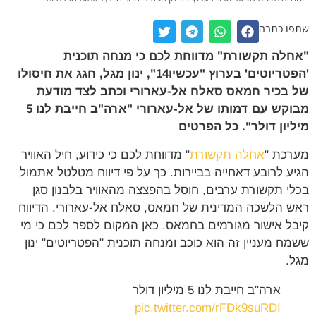
שתפו כתבה
"אחלה תקשורת" מדווחת לכם כי מנחה תוכנית
'הפטריוטים' בערוץ "עכשיו14", ינון מגל, חגג את חיסולו
של בכיר חמאס סאלח אל-עארורי וכתב לצד מודעת
מבוקש עם דמותו של אל-עארורי "ארה"ב חייבת לנו 5
מיליון דולר". כל הפרטים
מערכת "
אחלה תקשורת
" מדווחת לכם כי כידוע, חיל האוויר
הגיע לרובע דאחייה בביירות. כך על פי דיווח מטלטל אתמול
בכלי תקשורת ערבים, חוסל בהפצצה מהאוויר בלבנון סגן
ראש הלשכה המדינית של חמאס, סאלח אל-עארורי. הדיווח
קיבל אישור מגורמים בחמאס. כאן המקום לספר לכם כי מי
ששמח מעניין זה הוא כוכב ומנחה תוכנית "הפטריוטים" ינון
מגל.
ארה"ב חייבת לנו 5 מיליון דולר
pic.twitter.com/rFDk9suRDI