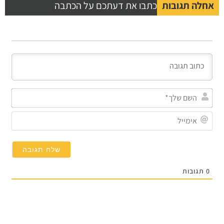
אחלה תגובות
כתבו את דעתכם על הכתבה
השם
שלך
אימי
0
תגובות