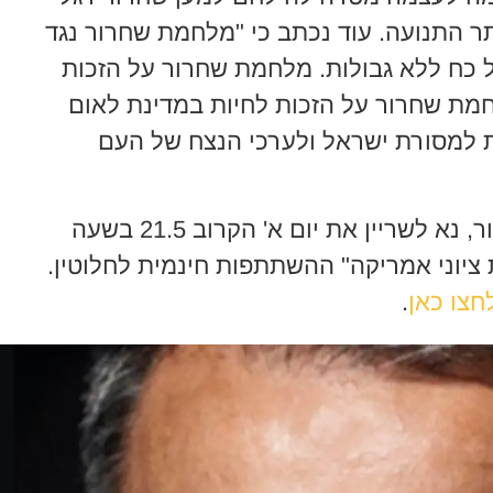
ר התנועה. עוד נכתב כי "מלחמת שחרור נגד
ל כח ללא גבולות. מלחמת שחרור על הזכות
לחמת שחרור על הזכות לחיות במדינת לאום
ת למסורת ישראל ולערכי הנצח של העם
לכל מי שחפץ להגיע להרצאתו של צור, נא לשריין את יום א' הקרוב 21.5 בשעה
"בית ציוני אמריקה" ההשתתפות חינמית לחלוטין.
חצו כאן
.