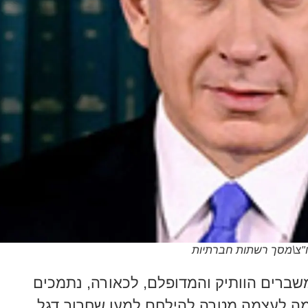
יח"צ\מסך רשתות חברתיות
שברים הוותיק והמדופלם, לכאורה, נתמכים
 שמה לעצמה מטרה להילחם למען שחרור דגל