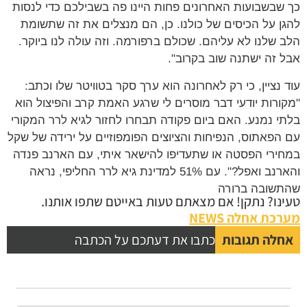
כך שבשבועות האחרונים פחות היינו פה בשבילכם כדי לנסות
להגן על הכיסים של כולנו. כן, הם מנצלים את זה שתשומת
הלב שלנו לא עליהם. שכולם ברפורמה. וזה עולה לנו ביוקר.
אבל זה ישתנה שוב בקרוב".
עוד נציין, כי רק לאחרונה הוא ערך סקר בטוויטר שלו וכתב:
"מקורות יודעי דבר מוסרים לי שרגע האמת קרב והפיצול הוא
בלתי נמנע. האם ביום פקודה תבחרו לחזור לגיא לרר המקורי
עם הפאתוס, הנפיחות והציוצים הפומפוזיים על ירידה של שקל
במחירי הפסטה או שתעדיפו להישאר איתי, עם הארנב פנדה
והארנב ואפל?". עם 51% למדינת גיא לרר החליפי, נראה
שהתשובה ברורה
טעינו? נתקן! אם מצאתם טעות באייטם שתפו אותנו.
מערכת אחלה NEWS
אחלה תגובות
כתבו את דעתכם על הכתבה