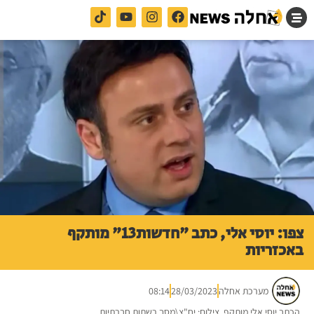
צפו: יוסי אלי, כתב "חדשות13" מותקף
באכזריות
מערכת אחלה
28/03/2023
08:14
הכתב יוסי אלי מותקף. צילום: יח"צ\מסך רשתות חברתיות