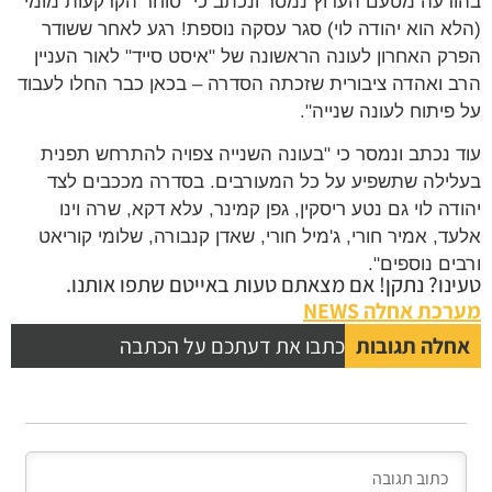
בהודעה מטעם הערוץ נמסר ונכתב כי "סוחר הקרקעות מומי
(הלא הוא יהודה לוי) סגר עסקה נוספת! רגע לאחר ששודר
הפרק האחרון לעונה הראשונה של "איסט סייד" לאור העניין
הרב ואהדה ציבורית שזכתה הסדרה – בכאן כבר החלו לעבוד
על פיתוח לעונה שנייה".
עוד נכתב ונמסר כי "בעונה השנייה צפויה להתרחש תפנית
בעלילה שתשפיע על כל המעורבים. בסדרה מככבים לצד
יהודה לוי גם נטע ריסקין, גפן קמינר, עלא דקא, שרה וינו
אלעד, אמיר חורי, ג'מיל חורי, שאדן קנבורה, שלומי קוריאט
ורבים נוספים".
טעינו? נתקן! אם מצאתם טעות באייטם שתפו אותנו.
מערכת אחלה NEWS
אחלה תגובות
כתבו את דעתכם על הכתבה