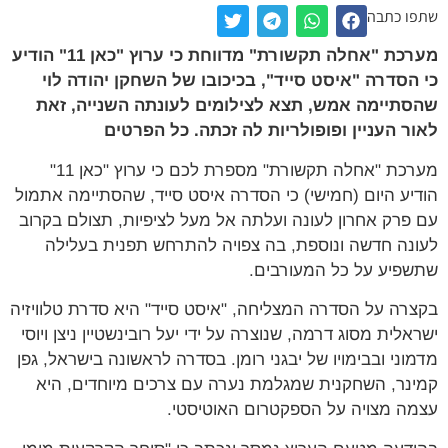
שתפו כתבה
מערכת "אחלה תקשורת" מדווחת כי ערוץ "כאן 11" הודיע
כי הסדרה "איסט סייד", בכיכובו של השחקן יהודה לוי
שהסתיימה אמש, תצא לצילומים לעונתה השנייה, זאת
לאור העניין ופופולריות לה זכתה. כל הפרטים
מערכת "אחלה תקשורת" מספרת לכם כי ערוץ "כאן 11"
הודיע היום (חמישי) כי הסדרה איסט סייד, שהסתיימה אתמול
עם פרק אחרון לעונה ועלתה אל מעל לציפיות, תצולם בקרוב
לעונה חדשה ונוספת, בה צפויה להתרחש תפנית בעלילה
שתשפיע על כל המעורבים.
בקצרה על הסדרה המצליחה, "איסט סייד" היא סדרת טלוויזיה
ישראלית מסוג דרמה, שנוצרה על ידי יעל רובינשטיין ניצן ויוסי
מדמוני ובבימויו של יבגני רומן. בסדרה לראשונה בישראל, גפן
קמינר, השחקנית שמגלמת נערה עם צרכים מיוחדים, היא
עצמה מצויה על הספקטרום האוטיסטי.