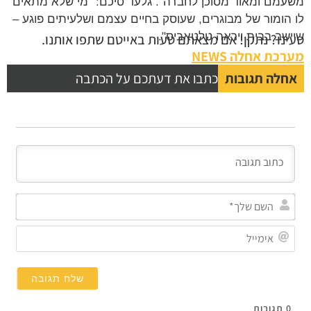
משעמם ומאוד מסוכן לחברה". גלעד סיכם: "מי שלא מתאים
לו הומור של מבוגרים, שעוסק בחיים עצמם ושלעיתים פוגע –
שיישב בבית ויראה טלטאביס".
טעינו? נתקן! אם מצאתם טעות באייטם שתפו אותנו.
מערכת אחלה NEWS
אחלה תגובות
כתבו את דעתכם על הכתבה
השם
שלך
אימי
0
תגובות