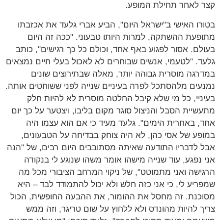
קצר לאחר תחילת המופע.
בטורו האישי ב"ישראל היום", הביע אברי גלעד את אכזבתו
מתופעת ההשתקה, למרות היותו טבעוני. "ככה זה היום
בעולם. אסור לפגוע באף אחד, וכולם כל כך רגישים", כותב
גלעד. "לטעמי, אנשים שבוחרים לא לאכול בעלי חיים נמצאים
במדרגה מוסרית גבוהה יותר, מאלה שבתירוצים שונים
נמנעים מלהסתכל לפרה בעיניים שנייה לפני ששוחטים אותה.
בעיניי, כל מי שלא קיבל החלטה מוסרית לא להיות חלק
מתעשיית הסבל והניצול סוגר מקום בליבו, ויצטער על כך יום
אחד, באחרית הימים". גלעד מעיד כי אם הוא עצמו היה
במופע של אסי כהן, לא היה צוחק בבדיחה על הטבעונים,
אבל לדבריו התודעה שאיתה מסתובבים היום רבים, של "הנה
אני נפגע, עוד שנייה מישהו אומר משהו שנוגע לי בנקודה
הרגישה ואני מתמוטט", של ניקוי המרחב הציבורי מכל מה
שמפריע לי, כי אני כזה חלש ולא יכול להתמודד לבד – היא
מסוכנת. זה מחסל את ההומור, את ההבעה החופשית, הכול
צריך להיות מהונדס ולא ללחוץ על שום טריגר, וזה ממש