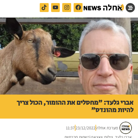
אברי גלעד: "מחסלים את ההומור, הכול צריך
להיות מהונדס"
מערכת אחלה
23/12/2022
11:37
אברי גלעד. צילום: וואצאפ\רשתות חברתיות