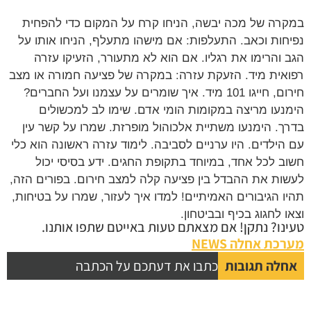
במקרה של מכה יבשה, הניחו קרח על המקום כדי להפחית
נפיחות וכאב. התעלפות: אם מישהו מתעלף, הניחו אותו על
הגב והרימו את רגליו. אם הוא לא מתעורר, הזעיקו עזרה
רפואית מיד. הזעקת עזרה: במקרה של פציעה חמורה או מצב
חירום, חייגו 101 מיד. איך שומרים על עצמנו ועל החברים?
הימנעו מריצה במקומות הומי אדם. שימו לב למכשולים
בדרך. הימנעו משתיית אלכוהול מופרזת. שמרו על קשר עין
עם הילדים. היו ערניים לסביבה. לימוד עזרה ראשונה הוא כלי
חשוב לכל אחד, במיוחד בתקופת החגים. ידע בסיסי יכול
לעשות את ההבדל בין פציעה קלה למצב חירום. בפורים הזה,
תהיו הגיבורים האמיתיים! למדו איך לעזור, שמרו על בטיחות,
וצאו לחגוג בכיף ובביטחון.
טעינו? נתקן! אם מצאתם טעות באייטם שתפו אותנו.
מערכת אחלה NEWS
אחלה תגובות
כתבו את דעתכם על הכתבה