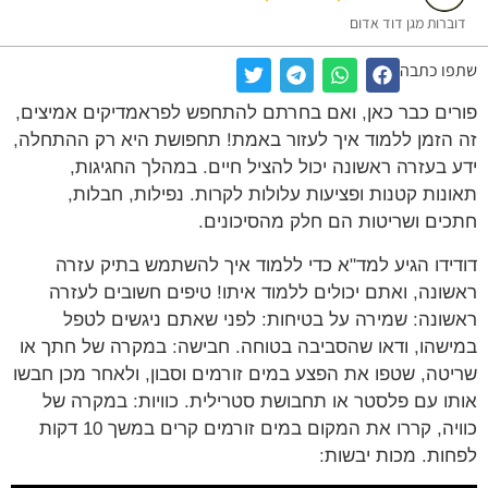
דוברות מגן דוד אדום
שתפו כתבה
פורים כבר כאן, ואם בחרתם להתחפש לפראמדיקים אמיצים,
זה הזמן ללמוד איך לעזור באמת! תחפושת היא רק ההתחלה,
ידע בעזרה ראשונה יכול להציל חיים. במהלך החגיגות,
תאונות קטנות ופציעות עלולות לקרות. נפילות, חבלות,
חתכים ושריטות הם חלק מהסיכונים.
דודידו הגיע למד"א כדי ללמוד איך להשתמש בתיק עזרה
ראשונה, ואתם יכולים ללמוד איתו! טיפים חשובים לעזרה
ראשונה: שמירה על בטיחות: לפני שאתם ניגשים לטפל
במישהו, ודאו שהסביבה בטוחה. חבישה: במקרה של חתך או
שריטה, שטפו את הפצע במים זורמים וסבון, ולאחר מכן חבשו
אותו עם פלסטר או תחבושת סטרילית. כוויות: במקרה של
כוויה, קררו את המקום במים זורמים קרים במשך 10 דקות
לפחות. מכות יבשות: