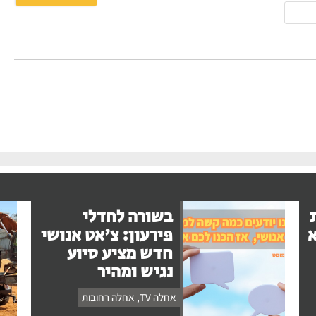
אימייל
בשורה לחדלי
א
פירעון: צ'אט אנושי
חדש מציע סיוע
נגיש ומהיר
אחלה TV
,
אחלה רחובות