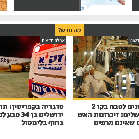
מה חדש?
שות
אחלה חדשות
23 שנים לטבח בקו 2
טרגדיה בקפריסין: תו
שלים: זיכרונות האש
ירושלים בן 34 ט
 שאינם מרפים
בחוף בלימסול