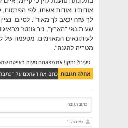
בתלונתה טוענת לוין כי קייזמן איי
אודותיו ואודות אשתו. לפי הפרסום,
לך שזה יכאב לך מאוד". לסיום, נציין
שעיתונאי "הארץ", ניר גונטז' מהאיגו
לעיתונאים המאוימים. מטעמה של לו
מטריה להגנה".
טעינו? נתקן! אם מצאתם טעות באייטם שתפו
אחלה תגובות
כתבו את דעתכם על הכתבה