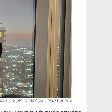
עיתונאית הבידור של "מעריב" מיקי לוין. צי