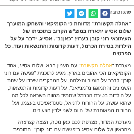
שתפו כתבה
"אחלה תקשורת" מדווחת כי הקומיקאי והשחקן המוערך
שלום אסייג יתארח במוצ"ש הקרוב בתוכניתו של
העיתונאי רוני קובן בערוץ "כאן11". אסייג, ידבר על על
הילדות בטירת הכרמל, דעות קדומות והתנשאות ועוד. כל
הפרטים
מערכת "
אחלה תקשורת
" עם העניין הבא. שלום אסייג, אחד
הקומיקאים הכי אהובים בארץ, מגיע לתוכנית "פגישה עם רוני
קובן" לדבר על הומור והצלחה, על המבקרים שירדו על שנות
השמונים והתמוגגו מ"מנייאכ", על דעות קדומות והתנשאות,
על הילדות בטירת הכרמל שתמיד מהווה השראה לכל מה
שהוא עושה, על ההורות לדניאל, סטנדאפיסט בעצמו, ועל
ההורות המאוחרת שלו היום לשני ילדין הצעירים.
מערכת המדור, מצרפת לכם כאן מטה, הצצה קצרצרה
מהראיון של שלום אסייג ב"פגישה עם רוני קובן". התוכנית