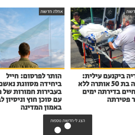
שות
אחלה חדשות
יה ביקנעם עילית:
הותר לפרסום: חייל
אישה בת 50 אותרה ללא
ביחידה מסווגת נאשם
חיים בדירתה ימים
בעבירות חמורות של מ
 פטירתה
עם סוכן חוץ וניסיון ל
באמון המדינה
הצג לי חדשות נוספות