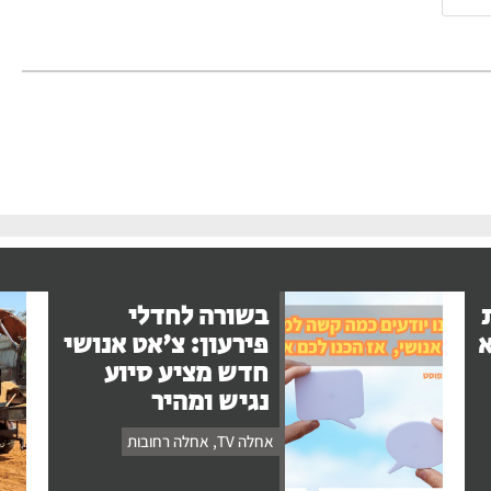
בשורה לחדלי
א
פירעון: צ'אט אנושי
חדש מציע סיוע
נגיש ומהיר
אחלה TV
,
אחלה רחובות