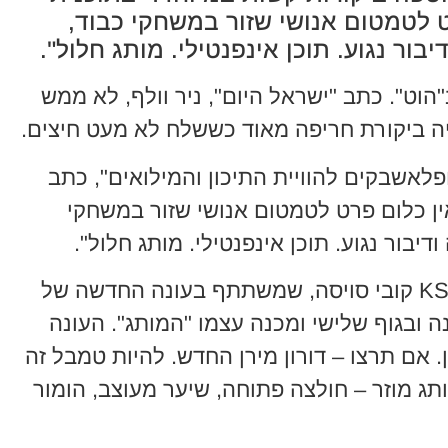
ט לטמטום אנושי שזור במשחקי כבוד,
בור נגוע. תוכן אינפנטילי. מותג חלול".
וט". כתב "ישראל היום", ניר וולף, לא ממש
ה ביקורת חריפה מאוד כששלח לא מעט חיצים.
פלאשבקים להוויית התיכון והמילואים", כתב
ין כלום פרט לטמטום אנושי שזור במשחקי
דיבור נגוע. תוכן אינפנטילי. מותג חלול".
ניר וולף, לא שכח לבקר את המותג, KS קובי סויסה, שמשתתף בעונה החדשה של
 ובגוף שלישי ומכנה עצמו "המותג". העונה
אם תרצו – דורון מירן החדש. להיות טמבל זה
"גולסטאר", גם KS הוא מותג מוזר – חולצה פתוחה, שיער מעוצב, הומור