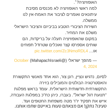
האופוזיציה?׳.
למה ראשי האופוזיציה לא מכנסים מסיבת
עיתונאים ואומרים לציבור את האמת-אין לנו
ממשלה.
השירות הציבורי הוטבע בביביזם והציבור הישראלי
משלם את המחיר.
במקום שהאופוזיציה תעלה על בריקדות, הם
שותים אספרסו קצר ואוכלים שטרודל תפוחים
או…
pic.twitter.com/Zc3NmoRDL4
— מהפך ישראלי (@MahapachIsraeli)
October
4, 2024
לסיום, נדגיש ונציין, רונן צור, הוא אחד מאנשי התקשורת
והאסטרטגיה הבולטים והמובילים בזירה
התקשורתית-חדשותית הישראלית. עומד בראש מפלגת
"תנועת דגל ישראל". בעברו, כיהן כח"כ במפלגת העבודה,
אייש את תפקיד יו"ר מטה משפחות החטופים ועוד.
טעינו? נתקן! אם מצאתם טעות באייטם שתפו אותנו.