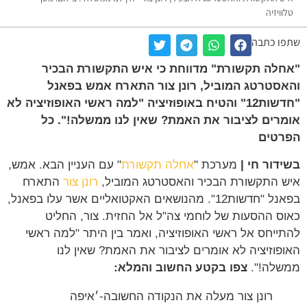
טלוויזיה
שתפו כתבה
"אחלה תקשורת" מדווחת כי איש התקשורת הבכיר
והאסטרטג המוביל, רונן צור התארח אמש בפאנל
"חדשות12" והטיח באופוזיציה "למה ראשי האופוזיציה לא
אומרים לציבור את האמת? שאין לנו ממשלה!". כל
הפרטים
בשידור חי |
מערכת "
אחלה תקשורת
" עם העניין הבא. אמש,
איש התקשורת הבכיר והאסטרטג המוביל,
רונן צור
התארח
בפאנל "חדשות12". מהנושאים האקטואליים אשר עלו בפאנל,
כאוס ההסעות של לוחמי צה"ל אל החזית. צור, החליט
להתייחס אל ראשי האופוזיציה, ואמר בין היתר "למה ראשי
האופוזיציה לא אומרים לציבור את האמת? שאין לנו
ממשלה!".
צפו בקטע החשוב והמלא:
רונן צור מעלה את הנקודה החשובה-׳איפה