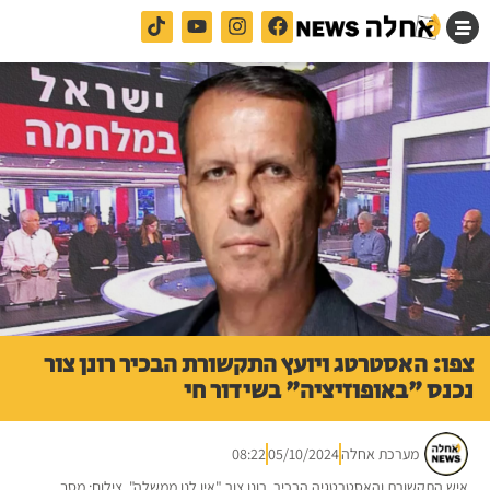
צפו: האסטרטג ויועץ התקשורת הבכיר רונן צור
נכנס "באופוזיציה" בשידור חי
מערכת אחלה
05/10/2024
08:22
איש התקשורת והאסטרטגיה הבכיר, רונן צור "אין לנו ממשלה". צילום: מסך