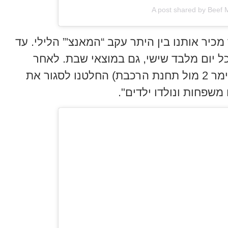
A post shared by Beef 
מכיר אותנו בין היתר עקב “המאנצ'” הלילי. עד
ני שנתיים הינו עובדים עד 23:00 כל יום מלבד שישי, גם במוצאי שבת. לאחר
המעבר למשכננו החדש (רח’ אופנהיימר 2 מול תחנת הרכבת) החלטנו לסגור את
שפחות ונולדו ילדים".