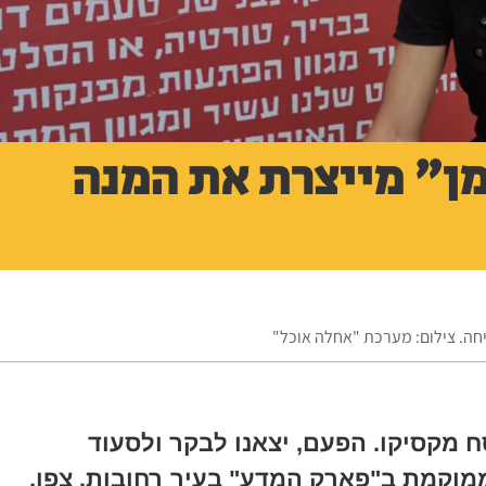
מן" מייצרת את המנה
חה. צילום: מערכת "אחלה אוכל"
 מקסיקו. הפעם, יצאנו לבקר ולסעוד
מוקמת ב"פארק המדע" בעיר רחובות. צפו,