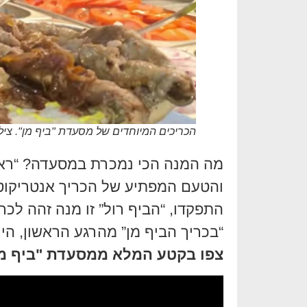
הכריכים המיוחדים של מסעדת "ביף מן". ציל
מה המנה הכי נמכרת במסעדה? “ראשי
והטעם המפתיע של הכריך אנטריקוט א
התפקדו, “הביף רול” זו מנה זהה לכ
“בכריך הביף מן” מהרגע הראשון, היו ז
צפו בקטע המלא ממסעדת "ביף מן