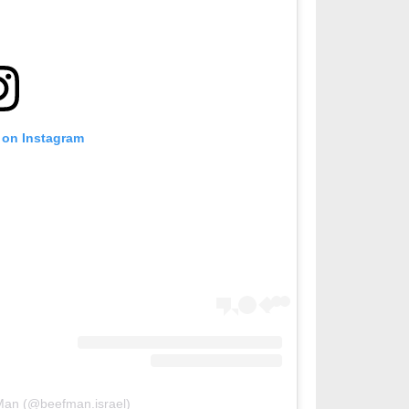
 on Instagram
Man (@beefman.israel)