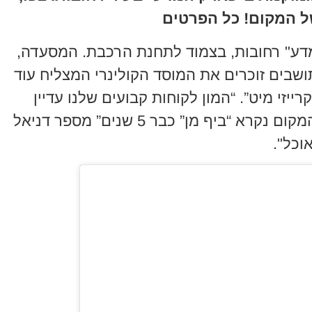
ל המקום! כל הפרטים
דע" רחובות, בצמוד לתחנת הרכבת. המסעדה,
ת 2014. רבים מהתושבים זוכרים את המוסד הקולינרי המצליח עוד
יזי מיט”. “המון לקוחות קבועים שלנו עדיין
קוראים לנו ככה מההרגל, למרות שהמקום נקרא “ביף מן” כבר 5 שנים” מספר דניאל
וכל".