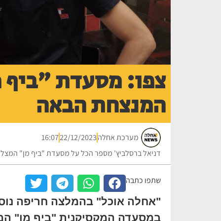
צפו: מסעדת "ביף 
המנצחת הבאה
מערכת אחלה
22/12/2023
16:07
דניאל ברסלביץ' מספר הכל על מסעדת "ביף מן" המצלי
שתפו כתבה
"אחלה אוכל" בהמלצה חריפה נוסח
במסעדה המקסיקנית "ביף מן" המ