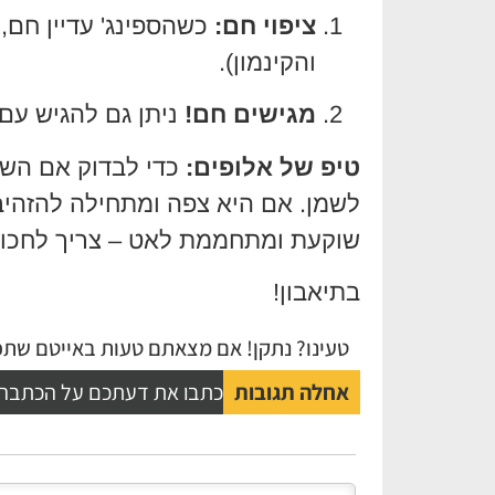
ציפוי חם:
כשהספינג' עדיין חם,
והקינמון).
מגישים חם!
ניתן גם להגיש עם 
טיפ של אלופים:
כדי לבדוק אם השמ
לשמן. אם היא צפה ומתחילה להזהיב 
שוקעת ומתחממת לאט – צריך לחכות
בתיאבון!
טעינו? נתקן! אם מצאתם טעות באייטם שתפו
אחלה תגובות
כתבו את דעתכם על הכתבה