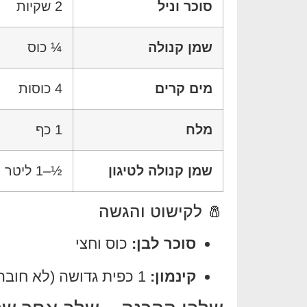
סוכר וניל
2 שקיות
שמן קנולה
¼ כוס
מים קרים
4 כוסות
מלח
1 כף
שמן קנולה לטיגון
½–1 ליטר
🧂 לקישוט והגשה
סוכר לבן:
כוס וחצי
קינמון:
1 כפית גדושה (לא חובה, אבל מומלץ!)