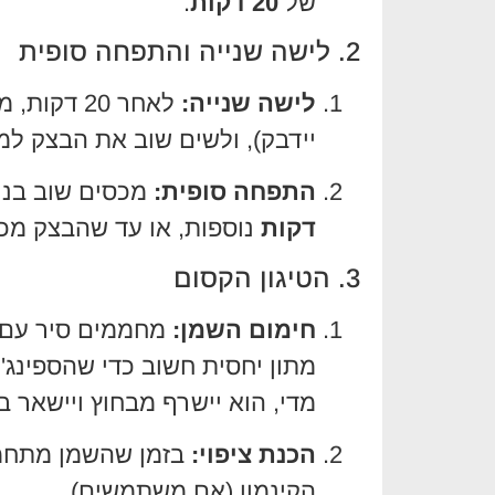
של
20 דקות
.
2. לישה שנייה והתפחה סופית
לישה שנייה:
לאחר 20 דקות, מרטיבים את הידיים במעט
יידבק), ולשים שוב את הבצק ל
התפחה סופית:
מכסים שוב בניי
דקות
נוספות, או עד שהבצק מכפ
3. הטיגון הקסום
חימום השמן:
מחממים סיר עם ש
מתון יחסית חשוב כדי שהספינג' 
מדי, הוא יישרף מבחוץ ויישאר ב
הכנת ציפוי:
בזמן שהשמן מתחמ
הקינמון (אם משתמשים).