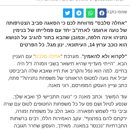
ו כתבה
לה סלבס" מדווחת לכם כי הסאגה סביב הצטרפותה
נועה ארגמני לארה"ב יחד עם פמלייתו של בנימין
יהו אינה חלפה, וכמובן שהבא בתור להגיב על הנושא
ערוץ 14, העיתונאי, ינון מגל. כל הפרטים
רוא ולא להאמין"
. מערכת "
אחלה סלבס
" עם העניין
. "הייתי מעדיף שהיא תישאר בשבי וזמורה ז"ל היה
ים. למה הוא נפל והקריב את חייו שאבא שלה הביביסט
יל את נועה למטוס הראוותני של משפחת נתניהו?" פתח,
 וצייץ העסקן המפורסם, רוני מאנה.
 המשיך וכתב מאנה כי "נועה תתביישי לך ואבא שלך,
ע לטיול ושם פס על כל משפחות החטופים לטוס עם שרה
בי כדי לשמש תפאורה. כואב הלב על משפחת זמורה,
תם להם בפרצוף". עקב האמירות הללו, רבים ברשתות
רתיות "נכנסו" במאנה. מאידך, העסקן שחרר תגובה