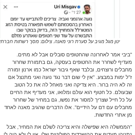
ינון מגל מגיב על סערת רוני מאנה. צילום: מסך רשתות חברתיות
בי אמר לאחרונה שהחטופים סובלים אבל לא מתים.
יף לשחרר את החטופים בעסקה, גם בתמורת שחרור
לים ורוצחים, ובלבד שאף גיבור ישראל כמו ארנון זמורה
 ימות במבצע. "אין לי שום דבר נגד נועה ואני מתנצל אם
לא היה ברור. היא צדיקה ואני מאחל לה את כל הטוב
ולם. כל חטוף הוא עולם ומלואו, אני מעדיף את החיים
כל חייל שצריך למסור את נפשו, גם במחיר של שחרור
לים עם דם על הידיים". אלו הדברים שהגיב מאנה לאחד
אתרי החדשות.
משלה היא שפישלה והיא צריכה לשלם את המחיר, אבל
יהו מעדיף את ההישרדות הפוליטית שלו. אין לי ולא היה לי