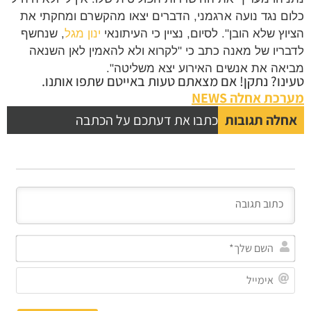
ם נגד נועה ארגמני, הדברים יצאו מהקשרם ומחקתי את
וץ שלא הובן". לסיום, נציין כי העיתונאי
ינון מגל
, שנחשף
ריו של מאנה כתב כי "לקרוא ולא להאמין לאן השנאה
אה את אנשים האירוע יצא משליטה".
נו? נתקן! אם מצאתם טעות באייטם שתפו אותנו.
כת אחלה NEWS
לה תגובות
כתבו את דעתכם על הכתבה
השם
שלך*
אימייל