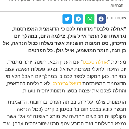
חברתיות
שתפו כתבה
"אחלה סלבס" מדווחת לכם כי הדוגמנית המפורסמת,
וגרושתו של הזמר אייל גולן, צילמה היום, במהלך יום
הזיכרון, סט תמונות חושניות אשר נשלחו ככול הנראה, אל
בן זוגה, הזמר המושמע, אייל גולן. כל הפרטים
מערכת "
אחלה סלבס
" עם העניין הבא. השנה, יותר מתמיד,
יום הזיכרון לחללי מערכות ישראל ונפגעי פעולות האיבה עצוב
במיוחד. כאן המקום לספר לכם כי במהלך יום האבל הלאומי,
הדוגמנית המפורסמת
דניאל גרינברג
, לא הצליחה להתאפק,
והחלה לצלם את עצמה בסשן תמונות יחסית נועזות.
התמונות, צולמו על ידה, בביתה הפרטי ברחובות. הדוגמנית,
חבשה כובע בצבע חום בז' בסגנון בוקרים (ככול הנראה
מקולקציית הכובעים החדשה של מותג האופנה "מיאל" אשר
נמצא בבעלותה ואת הכובע עטף סרט שחור יחסית עבה), את