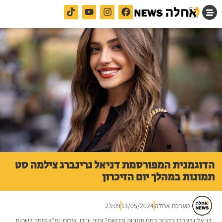
הדוגמנית המפורסמת דניאל גרינברג צילמה סט
תמונות במהלך יום הזיכרון
מערכת אחלה
13/05/2024
23:09
דניאל גרינברג בקרוב בסט תמונות חדשות? ימים יגידו. צילום: יח"צ\מסך רשתות