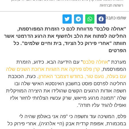
תות חברתיות
ו כתבה
לה סלבס" מדווחת לכם כי הזמרת המפורסמת,
יטה לפתוח את הלב ולחשוף את הרגע הדרמטי אשר
תה "אחרי פירוק כל הציוד, בית וחיים שלמים". כל
רטים
כת "
אחלה סלבס
" עם הידיעה הבא. כידוע, הזמרת
פורסמת,
קרן פלס פירקה את הזוגיות ארוכת השנים שלה
בעלה, נועם טור, בחודש דצמבר האחרון
. כעת, הכוכבת
יטה לפרסם פוסט בחשבון האינסטא האישי שלה ובו
ה אודות הרגעים הקשים שהולידו את היצירה המוזיקלית
 "תמונה מרגע מייאש, שרק עכשיו הצלחתי לחזור אליו
ילו להגיד עליו תודה".
, המשיכה עוד וחשפה כי "פה אני באולפן שהיה לי
מורת, אפופת קרדית אבק (היי אלרגיה), אחרי פירוק כל