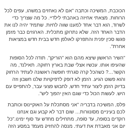
כבת, המשיכה וכתבה "אם לא נאחזים במשהו, עפים לכל
חות. מצאתי אחיזה באהבתי לילדיי. כל מה שצריך כדי
וד, הוא דבר אחד למענו שווה לחיות. שתמיד יהיה לנו את
ר האחד הזה. שלא נתרוקן מתכלית. הארגזים כבר מזמן
ו סכין יפנית והתפרקו לאולפן חדש בבית חדש במציאות
ת".
יר הראשון שיצא מהם הוא "הוריקן". תודה לכל הסופות
יפו אותו. עכשיו אצלי שבת בארץ רחוקה. תאילנד, מה
ר…? כשהכל קרה סגרתי חופשה ראשונה לעתיד הרחוק
א פשוט הגיע. הזמן לא דופק לדפיקויות שלנו חשבון וזה
וק הזמן ליצור עתיד חדש, לחבוש פצעי עבר, להתפייס עם
. לעשות הכול כדי שגם האין יהפוך ליש".
, המשיכה בדבריה "אני מסתכלת על האוקיינוס וכותבת
 בעיניים מסונוורות… שום דבר לא קבוע וגם אנחנו
דים בסופה, עד סוֹפה, מתחילים מחדש עד סוף ימינו."כל
 אני מאבדת את דעתי, מנסה להחזיק מעמד במסע הזה