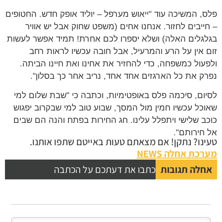
, המשיכה עוד "ייאוש מערפל – יוליד אופק חדש. החטופים
ייבים לחזור. אנחנו אחים (משפט שחוק אבל יש אוויר
גלים האלה) ושלא יספרו לכם אחרת! תמיד אפשר לעשות
 אין על הרע והמרעיל, אבל חובה עכשיו לראות רחב
עול כמשפחה, כדי להחזיר את אחינו ואת חיינו הביתה.
ק את כל הארגזים אחד אחד, נריב אחר כך בסלון".
ום, סיכמה פלס באופטימיות, וכתבה כי "שבת שלום למי
כל עכשיו חמין מול המסך, שבוע טוב למי שבקרוב יפגוש
ב שלישי ויתפלל עלינו. חג החירות בפתח והנה הם שבים
חירותם".
נו? נתקן! אם מצאתם טעות באייטם שתפו אותנו.
כת אחלה NEWS
לה תגובות
כתבו את דעתכם על הכתבה