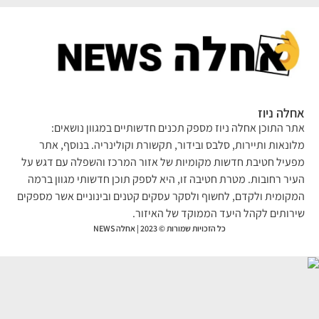
לה ניוז
ר התוכן אחלה ניוז מספק תכנים חדשותיים במגוון נושאים:
ונאות ותיירות, סלבס ובידור, תקשורת וקולינריה. בנוסף, אתר
עיל חטיבת חדשות מקומיות של אזור המרכז והשפלה עם דגש על
יר רחובות. מטרת חטיבה זו, היא לספק תוכן חדשותי מגוון ברמה
קומית ולקדם, לחשוף ולסקר עסקים קטנים ובינוניים אשר מספקים
רותים לקהל היעד הממוקד של האיזור.
כל הזכויות שמורות © 2023 | אחלה NEWS