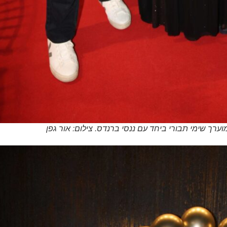
רך שימי תבורי ביחד עם ננסי ברנדס. צילום: אור גפן