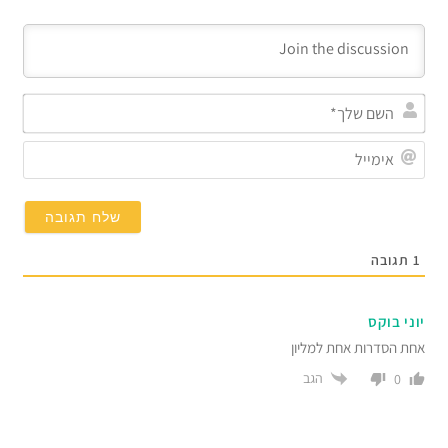
השם
שלך
אימי
1
תגובה
יוני בוקס
אחת הסדרות אחת למליון
הגב
0