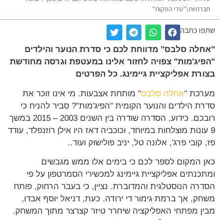
חברתיות\"טדי הפקות"
שתפו כתבה
"אחלה סלבס" מדווחת לכם כי סדרת הנוער והילדים
"הפיג'מות" צפויה לחזור אלינו במעטפת וגרסה מחודשת
בצורת אפליקציית גיימינג. כל הפרטים
מערכת "
אחלה סלבס
" מותחת אצבעות. מי אינו זוכר את
סדרת הילדים והנוער הקומית "הפיג'מות"? סביר להניח כי
רובכם. כידוע, הסדרה שודרה בין השנים 2003 – 2015 במשך
9 עונות מוצלחות במיוחד, וכוכביה דאז היו אילן רוזנפלד, עודד
פז, קובי פרג', אלונה טל, יניב פולישוק ועוד..
כאן המקום לספר לכם כי בימים אלו ממש מגבשים
ומתכנתים אפליקציית גיימינג למכשירי הסמרטפון על פי
הסדרה הנוסטלגית והמדוברת. נציין, כי בעבר הרחוק, פותח
משחק, אך ברמת גימור די ירודה. כעת, דניאל יוסף אבדו,
מבין מפתחי האפליקציה שיחרר טיזר קצרצר מתוך המשחק.