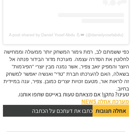
A post shared by Daniel Yosef Abdu 💪👑 (@danielyosefabdu)
כפי ששמתם לב, רמת גימור המשחק יותר ממעולה וממחישה
לחלוטין את הסדרה עצמה. מערכת מדור הבידור פנתה אל
היוצר והמפיק יואב צפיר, אשר נמנה מבין יוצרי "הפיג'מות"
בשאלה, האם להערכתו חברת "טדי" ואנשיה יאפשר למשחק
זה לראות אור, מטעם זכויות יוצרים כמובן. צפיר, ענה במיידית
בחיוב.
טעינו? נתקן! אם מצאתם טעות באייטם שתפו אותנו.
מערכת אחלה NEWS
אחלה תגובות
כתבו את דעתכם על הכתבה