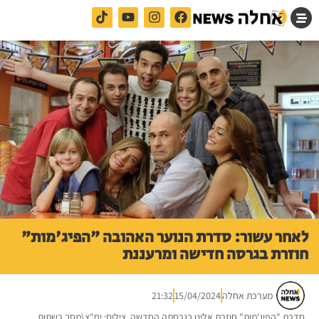
לאחר עשור: סדרת הנוער האהובה "הפיג'מות"
חוזרת בגרסה חדישה ומרעננת
מערכת אחלה
15/04/2024
21:32
סדרת "הפיג'מות" חוזרת אלינו בגרסתה החדשה. צילום: יח"צ\מסך רשתות