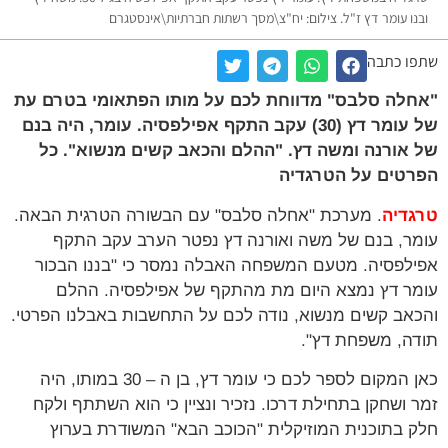
ובנו עומר דץ ז"ל. צילום: יח"צ\מסך רשתות חברתיות\אינסטגרם
שתפו כתבה
"אחלה סלבס" מדווחת לכם על מותו הפתאומי בטרם עת
של עומר דץ (30) עקב התקף אפילפסיה. עומר, היה בנם
של אורנה ומשה דץ. "ההלם והכאב קשים מנשוא". כל
הפרטים על הטרגדיה
טרגדיה
. מערכת "אחלה סלבס" עם הבשורה הטרגית הבאה.
עומר, בנם של משה ואורנה דץ נפטר הערב עקב התקף
אפילפסיה. מטעם המשפחה האבלה נמסר כי "בננו הבכור
עומר דץ נמצא היום מת מהתקף של אפילפסיה. ההלם
והכאב קשים מנשוא, נודה לכם על התחשבות באבלנו הפרטי.
תודה, משפחת דץ".
כאן המקום לספר לכם כי עומר דץ, בן ה – 30 במותו, היה
זמר ושחקן בתחילת דרכו. נזכיר ונציין כי הוא השתתף ולקח
חלק בתוכנית המוזיקלית "הכוכב הבא" המשודרת בערוץ