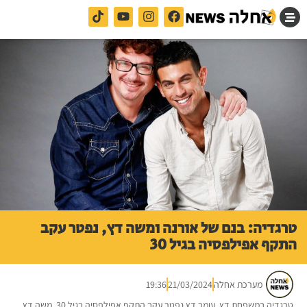
טרגדיה: בנם של אורנה ומשה דץ, נפטר עקב
התקף אפילפסיה בגיל 30
מערכת אחלה
21/03/2024
19:36
טרגדיה במשפחת דץ. עומר דץ נפטר עקב התקף אפילפסיה בגיל 30. משה דץ