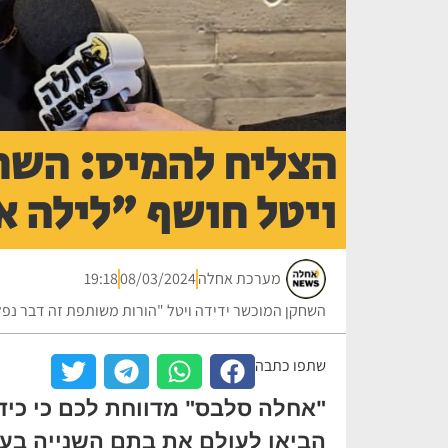
הצליח להמיס: השח
ויטל חושף "לילה אנ
מערכת אחלה
08/03/2024
19:18
השחקן המוכשר ידידה ויטל "הורות משותפת זה דבר נפל
שתפו כתבה
"אחלה סלבס" מדווחת לכם כי כידוע
הביאו לעולם את בתם השנייה בעז